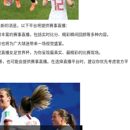
最新的消息，以下平台将提供赛事直播：
提供丰富的赛事直播，包括实时比分、精彩瞬间回顾等多种内容。
育也将为广大球迷带来一场视觉盛宴。
全程直播女足世界杯，为你呈现最真实、最精彩的比赛现场。
”等，也可能会提供赛事直播。在选择直播平台时，建议你优先考虑官方平