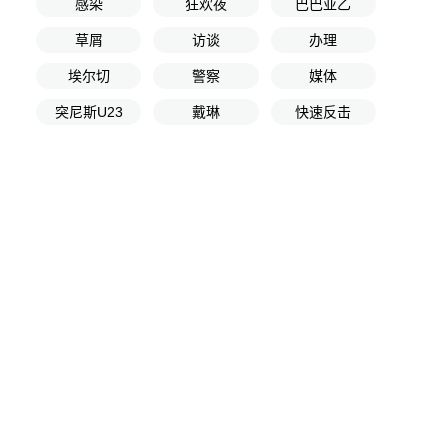
感染
狂欢夜
巴巴亚乙
草屑
访谈
办理
埃尔切
警察
媒体
突尼斯U23
戴琳
快速反击