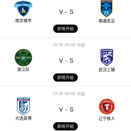
V
S
-
南京城市
南通支云
即将开始
19:35
08-08
中超
V
S
-
浙江队
武汉三镇
即将开始
19:35
08-08
中超
V
S
-
大连英博
辽宁铁人
即将开始