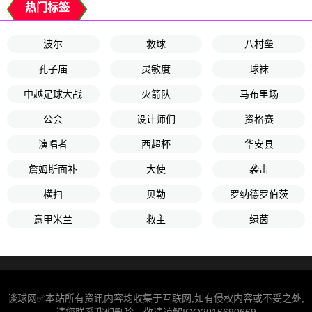
热门标签
波尔
救球
八村垒
孔子庙
灵敏度
球袜
中越足球大战
火箭队
马布里场
公会
设计师们
资格赛
演唱者
西超杯
华安县
詹姆斯面补
大使
袭击
横扫
贝勒
罗纳德罗伯茨
意甲米兰
救主
绿茵
谈球网✅本站所有资讯内容均收集于互联网,如有侵权内容或不妥之处,
请您联系我们删除。敬请谅解!QQ2016690669