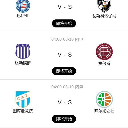
V
S
-
巴伊亚
瓦斯科达伽马
即将开始
04:00
08-10
阿甲
V
S
-
塔勒瑞斯
拉努斯
即将开始
04:00
08-10
阿甲
V
S
-
图库曼竞技
萨尔米安杜
即将开始