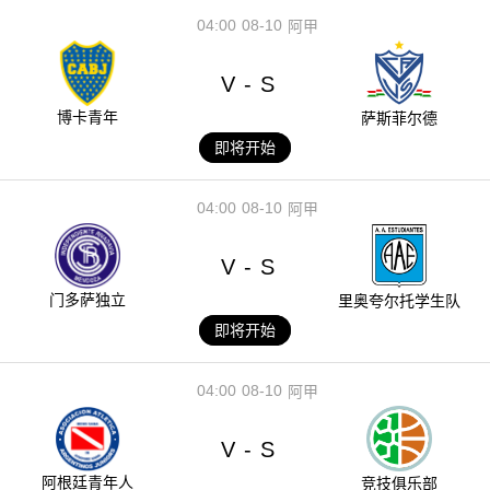
04:00
08-10
阿甲
V
S
-
博卡青年
萨斯菲尔德
即将开始
04:00
08-10
阿甲
V
S
-
门多萨独立
里奥夸尔托学生队
即将开始
04:00
08-10
阿甲
V
S
-
阿根廷青年人
竞技俱乐部