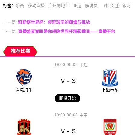
标签
：
乐高
移动直播
广州蜀地红
亚运
解说员
（社会组）银河
上一篇:
科斯塔世界杯：传奇球员的辉煌与挑战
下一篇:
直播盛宴谢晖带你领略世界杯精彩瞬间——直播平台
推荐比赛
19:00
08-08
中超
V
S
-
青岛海牛
上海申花
即将开始
19:00
08-08
中甲
V
S
-