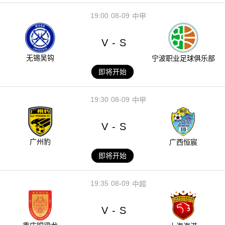
19:00
08-09
中甲
V
S
-
无锡吴钩
宁波职业足球俱乐部
即将开始
19:30
08-09
中甲
V
S
-
广州豹
广西恒宸
即将开始
19:35
08-09
中超
V
S
-