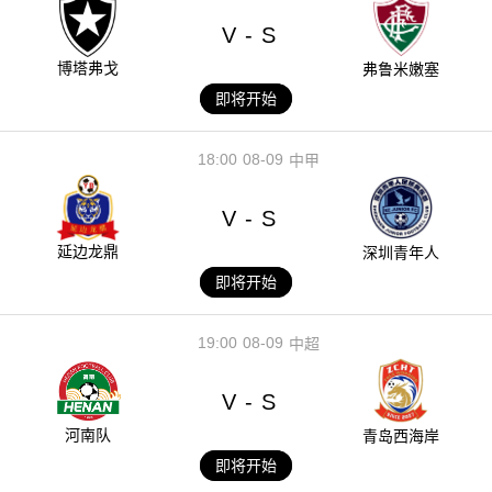
V
S
-
博塔弗戈
弗鲁米嫩塞
即将开始
18:00
08-09
中甲
V
S
-
延边龙鼎
深圳青年人
即将开始
19:00
08-09
中超
V
S
-
河南队
青岛西海岸
即将开始