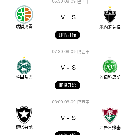
05:30
08-09
巴西甲
V
S
-
瑞模贝雷
米内罗竞技
即将开始
07:30
08-09
巴西甲
V
S
-
科里蒂巴
沙佩科恩斯
即将开始
08:00
08-09
巴西甲
V
S
-
博塔弗戈
弗鲁米嫩塞