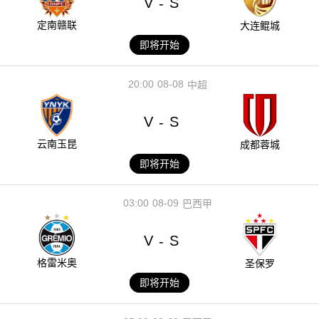
V
S
-
定南赣联
大连鲲城
即将开始
20:00
08-08
中超
V
S
-
云南玉昆
成都蓉城
即将开始
03:00
08-09
巴西甲
V
S
-
格雷米奥
圣保罗
即将开始