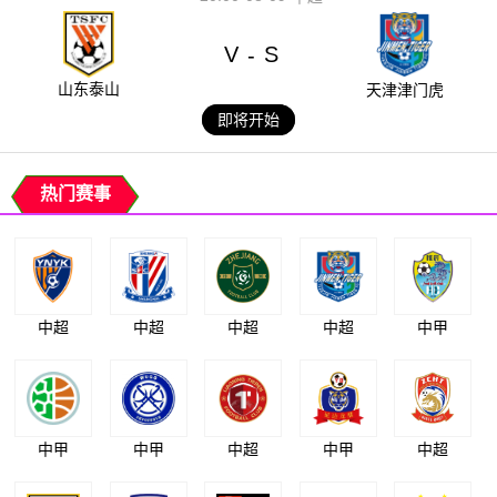
V
S
-
山东泰山
天津津门虎
即将开始
热门赛事
中超
中超
中超
中超
中甲
中甲
中甲
中超
中甲
中超