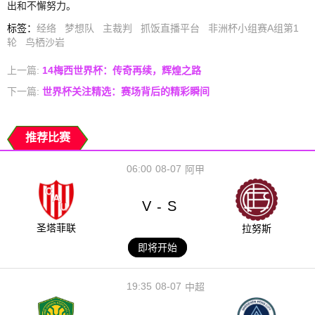
出和不懈努力。
标签
：
经络
梦想队
主裁判
抓饭直播平台
非洲杯小组赛A组第1
轮
鸟栖沙岩
上一篇:
14梅西世界杯：传奇再续，辉煌之路
下一篇:
世界杯关注精选：赛场背后的精彩瞬间
推荐比赛
06:00
08-07
阿甲
V
S
-
圣塔菲联
拉努斯
即将开始
19:35
08-07
中超