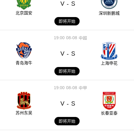
V
S
-
北京国安
深圳新鹏城
即将开始
19:00
08-08
中超
V
S
-
青岛海牛
上海申花
即将开始
19:00
08-08
中甲
V
S
-
苏州东吴
长春亚泰
即将开始