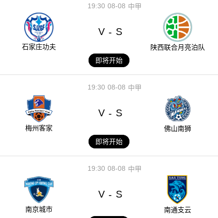
19:30
08-08
中甲
V
S
-
石家庄功夫
陕西联合月亮泊队
即将开始
19:30
08-08
中甲
V
S
-
梅州客家
佛山南狮
即将开始
19:30
08-08
中甲
V
S
-
南京城市
南通支云