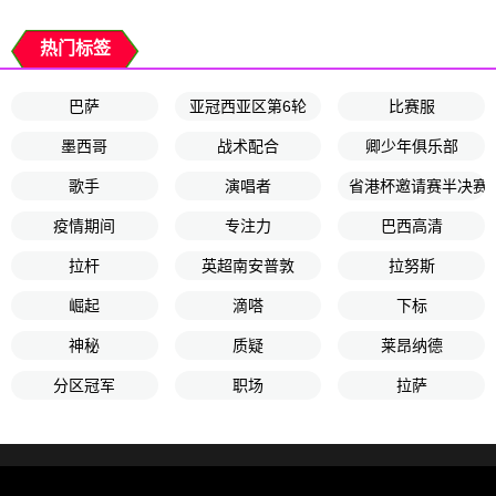
热门标签
巴萨
亚冠西亚区第6轮
比赛服
墨西哥
战术配合
卿少年俱乐部
歌手
演唱者
省港杯邀请赛半决赛
疫情期间
专注力
巴西高清
拉杆
英超南安普敦
拉努斯
崛起
滴嗒
下标
神秘
质疑
莱昂纳德
分区冠军
职场
拉萨