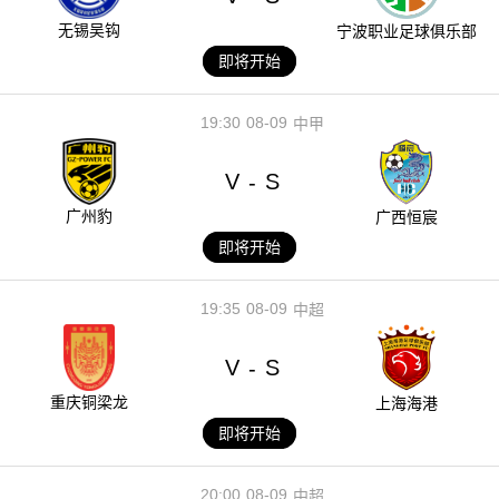
无锡吴钩
宁波职业足球俱乐部
即将开始
19:30
08-09
中甲
V
S
-
广州豹
广西恒宸
即将开始
19:35
08-09
中超
V
S
-
重庆铜梁龙
上海海港
即将开始
20:00
08-09
中超