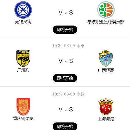
V
S
-
无锡吴钩
宁波职业足球俱乐部
即将开始
19:30
08-09
中甲
V
S
-
广州豹
广西恒宸
即将开始
19:35
08-09
中超
V
S
-
重庆铜梁龙
上海海港
即将开始