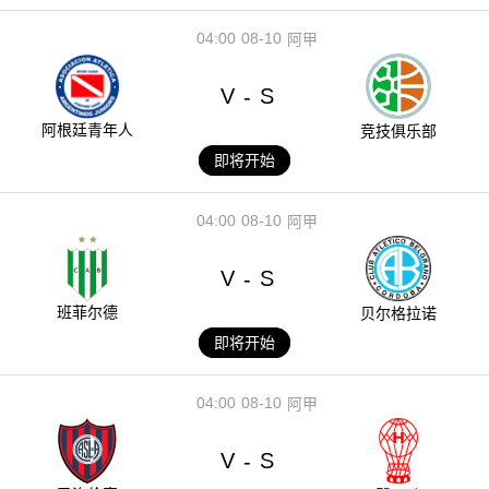
04:00
08-10
阿甲
V
S
-
阿根廷青年人
竞技俱乐部
即将开始
04:00
08-10
阿甲
V
S
-
班菲尔德
贝尔格拉诺
即将开始
04:00
08-10
阿甲
V
S
-