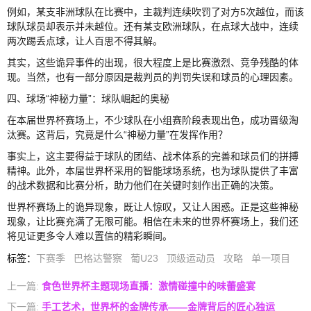
例如，某支非洲球队在比赛中，主裁判连续吹罚了对方5次越位，而该
球队球员却表示并未越位。还有某支欧洲球队，在点球大战中，连续
两次踢丢点球，让人百思不得其解。
其实，这些诡异事件的出现，很大程度上是比赛激烈、竞争残酷的体
现。当然，也有一部分原因是裁判员的判罚失误和球员的心理因素。
四、球场“神秘力量”：球队崛起的奥秘
在本届世界杯赛场上，不少球队在小组赛阶段表现出色，成功晋级淘
汰赛。这背后，究竟是什么“神秘力量”在发挥作用？
事实上，这主要得益于球队的团结、战术体系的完善和球员们的拼搏
精神。此外，本届世界杯采用的智能球场系统，也为球队提供了丰富
的战术数据和比赛分析，助力他们在关键时刻作出正确的决策。
世界杯赛场上的诡异现象，既让人惊叹，又让人困惑。正是这些神秘
现象，让比赛充满了无限可能。相信在未来的世界杯赛场上，我们还
将见证更多令人难以置信的精彩瞬间。
标签
：
下赛季
巴格达警察
葡U23
顶级运动员
攻略
单一项目
上一篇:
食色世界杯主题现场直播：激情碰撞中的味蕾盛宴
下一篇:
手工艺术，世界杯的金牌传承——金牌背后的匠心独运