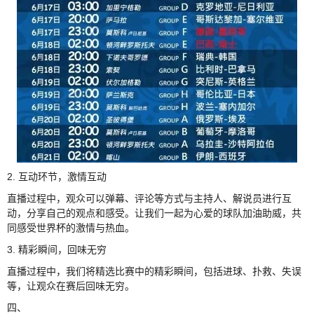
2. 互动环节，激情互动
直播过程中，观众可以弹幕、评论等方式与主持人、解说员进行互
动，分享自己的观点和感受。让我们一起为心爱的球队加油助威，共
同感受世界杯的激情与热血。
3. 精彩瞬间，回味无穷
直播过程中，我们将精选比赛中的精彩瞬间，包括进球、扑救、失误
等，让观众在赛后回味无穷。
四、