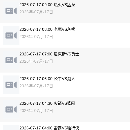
2026-07-17 09:00 热火VS猛龙
2026年-07月-17日
2026-07-17 08:00 老鹰VS灰熊
2026年-07月-17日
2026-07-17 07:00 尼克斯VS勇士
2026年-07月-17日
2026-07-17 06:00 公牛VS湖人
2026年-07月-17日
2026-07-17 04:30 火箭VS篮网
2026年-07月-17日
2026-07-17 04:00 雷霆VS独行侠