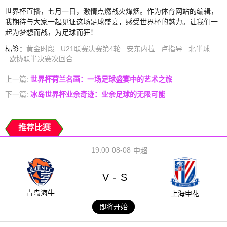
世界杯直播，七月一日，激情点燃战火烽烟。作为体育网站的编辑，
我期待与大家一起见证这场足球盛宴，感受世界杯的魅力。让我们一
起为梦想而战，为足球而狂！
标签
：
黄金时段
U21联赛决赛第4轮
安东内拉
卢指导
北半球
欧协联半决赛次回合
上一篇:
世界杯荷兰名画：一场足球盛宴中的艺术之旅
下一篇:
冰岛世界杯业余奇迹：业余足球的无限可能
推荐比赛
19:00
08-08
中超
V
S
-
青岛海牛
上海申花
即将开始