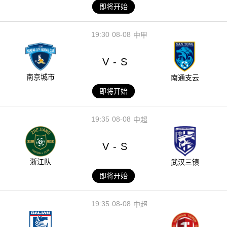
即将开始
19:30
08-08
中甲
V
S
-
南京城市
南通支云
即将开始
19:35
08-08
中超
V
S
-
浙江队
武汉三镇
即将开始
19:35
08-08
中超