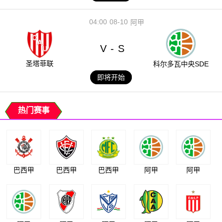
04:00
08-10
阿甲
V
S
-
圣塔菲联
科尔多瓦中央SDE
即将开始
热门赛事
巴西甲
巴西甲
巴西甲
阿甲
阿甲