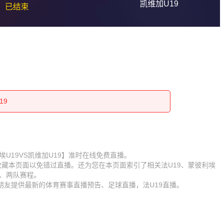
凯维加U19
已结束
19
19
19
19
19
19
19
蒙彼利埃U19VS凯维加U19】准时在线免费直播。
】收藏本页面以免错过直播。还为您在本页面索引了相关法U19、蒙彼利埃
19
19
锋、两队赛程。
朋友提供最新的体育赛事直播预告、足球直播，法U19直播。
19
19
19
19