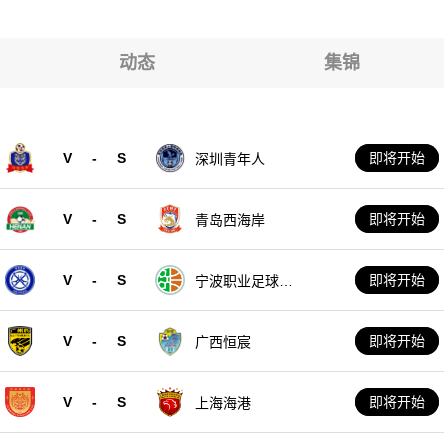
19
19
19
19
动态
集锦
19
19
V
-
S
即将开始
深圳青年人
19
V
-
S
即将开始
青岛西海岸
V
-
S
即将开始
宁波职业足球俱
乐部
V
-
S
即将开始
广西恒宸
V
-
S
即将开始
上海海港