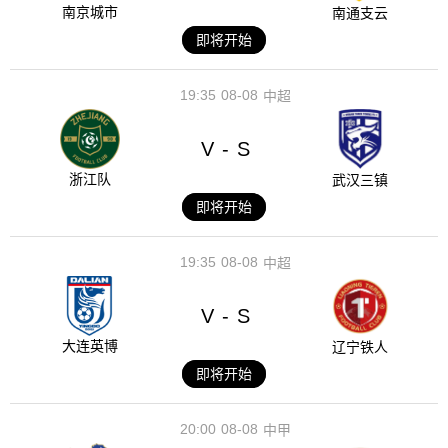
南京城市
南通支云
即将开始
19:35
08-08
中超
V
S
-
浙江队
武汉三镇
即将开始
19:35
08-08
中超
V
S
-
大连英博
辽宁铁人
即将开始
20:00
08-08
中甲