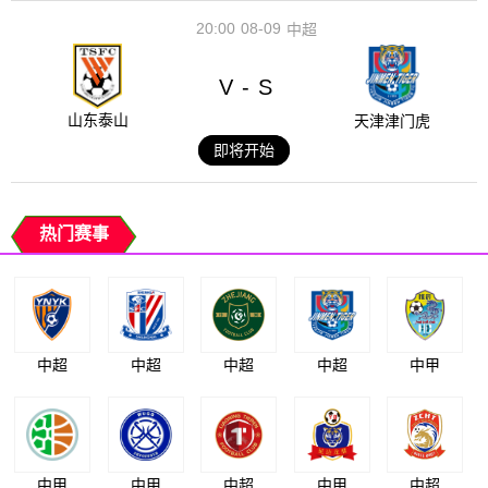
20:00
08-09
中超
V
S
-
山东泰山
天津津门虎
即将开始
热门赛事
中超
中超
中超
中超
中甲
中甲
中甲
中超
中甲
中超