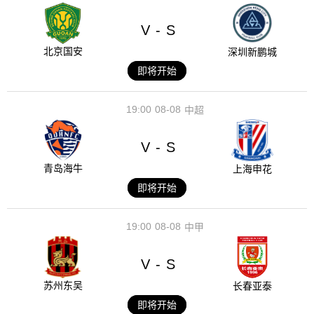
V
S
-
北京国安
深圳新鹏城
即将开始
19:00
08-08
中超
V
S
-
青岛海牛
上海申花
即将开始
19:00
08-08
中甲
V
S
-
苏州东吴
长春亚泰
即将开始