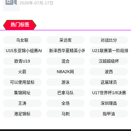
2026年-07月-17日
热门标签
乌女联
采访库
对战比分
U15东亚锦小组赛A组第2轮
新泽西华夏精英小将
U21联赛第一阶段排
欧青U19
混合
汉超超级杯
火箭
NBA2K网
波西
可以使用鼠标
游泳
这届球员
集锦网址
巴拿马队
U17世界杯1/8决赛
王涛
全场
深圳理昌
港足锦标
马刺
指甲油