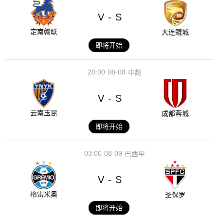
V
S
-
定南赣联
大连鲲城
即将开始
20:00
08-08
中超
V
S
-
云南玉昆
成都蓉城
即将开始
03:00
08-09
巴西甲
V
S
-
格雷米奥
圣保罗
即将开始