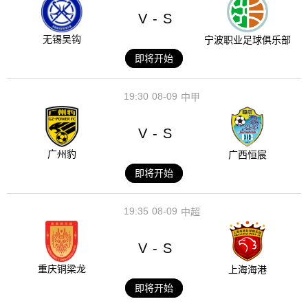
V
S
-
无锡吴钩
宁波职业足球俱乐部
即将开始
19:30
08-09
中甲
V
S
-
广州豹
广西恒宸
即将开始
19:35
08-09
中超
V
S
-
重庆铜梁龙
上海海港
即将开始