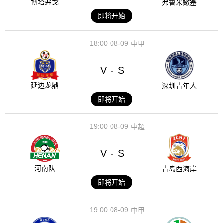
博塔弗戈
弗鲁米嫩塞
即将开始
18:00
08-09
中甲
V
S
-
延边龙鼎
深圳青年人
即将开始
19:00
08-09
中超
V
S
-
河南队
青岛西海岸
即将开始
19:00
08-09
中甲