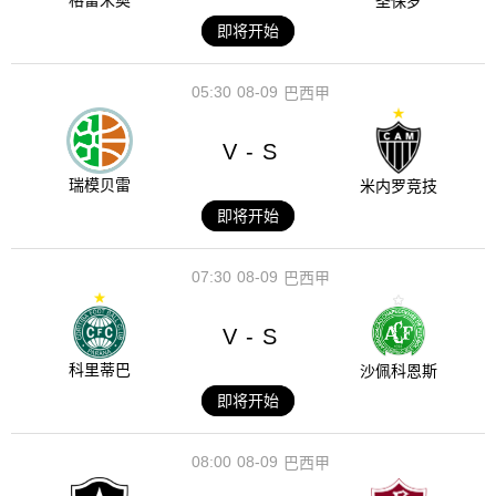
格雷米奥
圣保罗
即将开始
05:30
08-09
巴西甲
V
S
-
瑞模贝雷
米内罗竞技
即将开始
07:30
08-09
巴西甲
V
S
-
科里蒂巴
沙佩科恩斯
即将开始
08:00
08-09
巴西甲