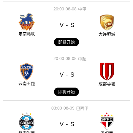
20:00
08-08
中甲
V
S
-
定南赣联
大连鲲城
即将开始
20:00
08-08
中超
V
S
-
云南玉昆
成都蓉城
即将开始
03:00
08-09
巴西甲
V
S
-