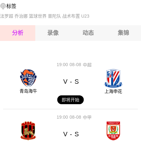
标签
2026-08-16 【国际友谊】 比利时VS突尼斯
2026-08-16 【国际友谊】 比利时VS突尼斯
法罗超
乔治娜
篮球世界
普陀队
战术布置
U23
2026-08-16 【国际友谊】 比利时VS突尼斯
分析
录像
动态
集锦
2026-08-16 【国际友谊】 比利时VS突尼斯
2026-08-16 【国际友谊】 比利时VS突尼斯
19:00
08-08
中超
V
S
-
青岛海牛
上海申花
即将开始
19:00
08-08
中甲
V
S
-