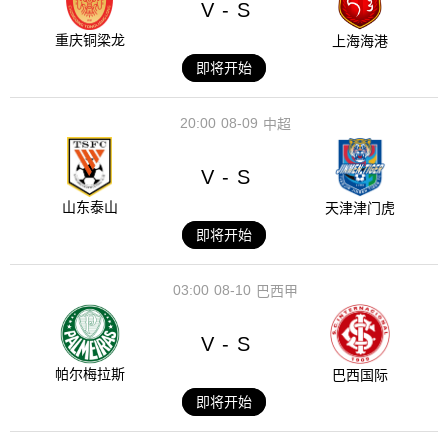
V
S
-
重庆铜梁龙
上海海港
即将开始
20:00
08-09
中超
V
S
-
山东泰山
天津津门虎
即将开始
03:00
08-10
巴西甲
V
S
-
帕尔梅拉斯
巴西国际
即将开始