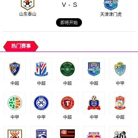
V
S
-
山东泰山
天津津门虎
即将开始
热门赛事
中超
中超
中超
中超
中甲
中甲
中甲
中超
中甲
中超