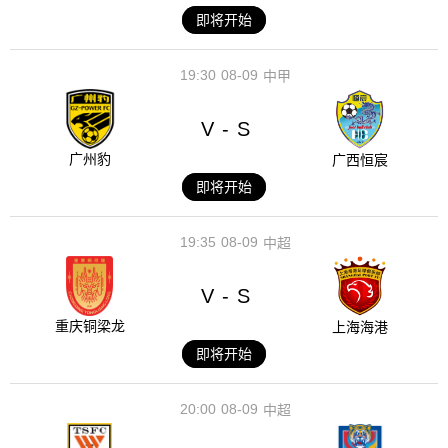
即将开始
19:30
08-09
中甲
V
S
-
广州豹
广西恒宸
即将开始
19:35
08-09
中超
V
S
-
重庆铜梁龙
上海海港
即将开始
20:00
08-09
中超