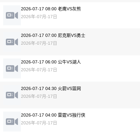
2026-07-17 08:00 老鹰VS灰熊
2026年-07月-17日
2026-07-17 07:00 尼克斯VS勇士
2026年-07月-17日
2026-07-17 06:00 公牛VS湖人
2026年-07月-17日
2026-07-17 04:30 火箭VS篮网
2026年-07月-17日
2026-07-17 04:00 雷霆VS独行侠
2026年-07月-17日