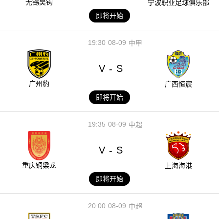
无锡吴钩
宁波职业足球俱乐部
即将开始
19:30
08-09
中甲
V
S
-
广州豹
广西恒宸
即将开始
19:35
08-09
中超
V
S
-
重庆铜梁龙
上海海港
即将开始
20:00
08-09
中超