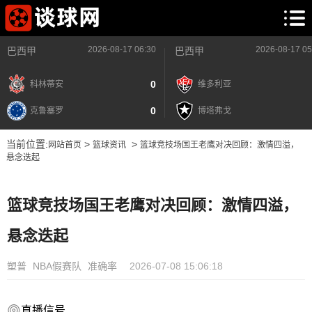
2026-08-17 06:30
2026-08-17 05
巴西甲
巴西甲
0
科林蒂安
维多利亚
0
克鲁塞罗
博塔弗戈
当前位置:
>
>
网站首页
篮球资讯
篮球竞技场国王老鹰对决回顾：激情四溢，
悬念迭起
篮球竞技场国王老鹰对决回顾：激情四溢，
悬念迭起
塑普
NBA假赛队
准确率
2026-07-08 15:06:18
直播信号