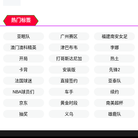
热门标签
亚眠队
广州赛区
福建南安女足
澳门澳科精英
津巴布韦
李娜
开局
打哥斯达尼加
热土
卡背
安装版
先锋2
法国球迷
直接签约
亚泰队
NBA球员们
车手
续约
京东
黄金时段
南美超杯
抽奖
义乌
雄鹿队