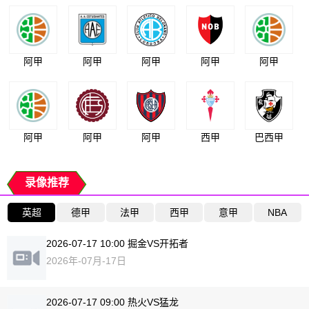
阿甲
阿甲
阿甲
阿甲
阿甲
阿甲
阿甲
阿甲
西甲
巴西甲
录像推荐
英超
德甲
法甲
西甲
意甲
NBA
2026-07-17 10:00 掘金VS开拓者
2026年-07月-17日
2026-07-17 09:00 热火VS猛龙