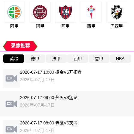
阿甲
阿甲
阿甲
西甲
巴西甲
录像推荐
英超
德甲
法甲
西甲
意甲
NBA
2026-07-17 10:00 掘金VS开拓者
2026年-07月-17日
2026-07-17 09:00 热火VS猛龙
2026年-07月-17日
2026-07-17 08:00 老鹰VS灰熊
2026年-07月-17日