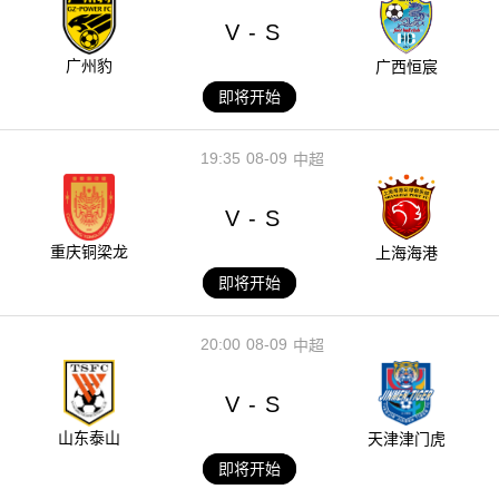
V
S
-
广州豹
广西恒宸
即将开始
19:35
08-09
中超
V
S
-
重庆铜梁龙
上海海港
即将开始
20:00
08-09
中超
V
S
-
山东泰山
天津津门虎
即将开始