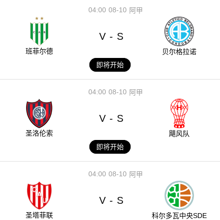
04:00
08-10
阿甲
V
S
-
班菲尔德
贝尔格拉诺
即将开始
04:00
08-10
阿甲
V
S
-
圣洛伦索
飓风队
即将开始
04:00
08-10
阿甲
V
S
-
圣塔菲联
科尔多瓦中央SDE