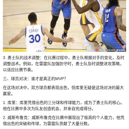
3. 勇士队的战术调整：在比赛过程中，勇士队根据对手的变化，及时
调整战术。例如，在雷霆队加强防守时，勇士队及时调整进攻策略，
以适应比赛节奏。
三、球员对决：谁才是真正的MVP？
在这场对决中，双方球员都表现出色，但库里无疑是这场对决的最大
赢家。
1. 库里：库里凭借出色的三分球和传球能力，成为了勇士队的核心。
他在比赛中多次为队友创造机会，并亲自完成得分。
2. 威斯布鲁克：威斯布鲁克在比赛中展现出了极高的个人能力，他凭
借出色的突破和传球，为雷霆队贡献了大量分数。