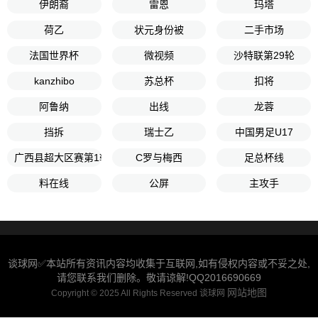
伊朗裔
雷恩
玛塔
荷乙
状元身份被
二手市场
法国世界杯
微视频
沙特联第29轮
kanzhibo
苏总杯
扣将
阿鲁纳
出线
龙蓉
挡拆
瑞士乙
中国男足U17
广西县超大区赛第1轮
C罗与梅西
足总杯线
料在线
公屏
主攻手
谈球网✅本站所有资讯内容均收集于互联网,如有侵权内容或不妥之处,
请您联系我们删除。敬请谅解!QQ2016690669
网站地图
Copyright © 2025 All Rights Reserved 谈球网