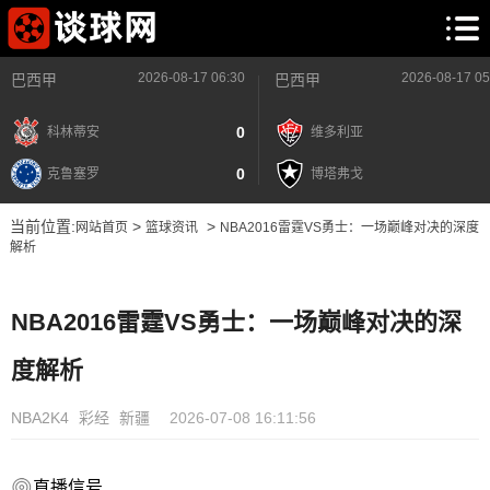
2026-08-17 06:30
2026-08-17 05
巴西甲
巴西甲
0
科林蒂安
维多利亚
0
克鲁塞罗
博塔弗戈
当前位置:
>
>
网站首页
篮球资讯
NBA2016雷霆VS勇士：一场巅峰对决的深度
解析
NBA2016雷霆VS勇士：一场巅峰对决的深
度解析
NBA2K4
彩经
新疆
2026-07-08 16:11:56
直播信号