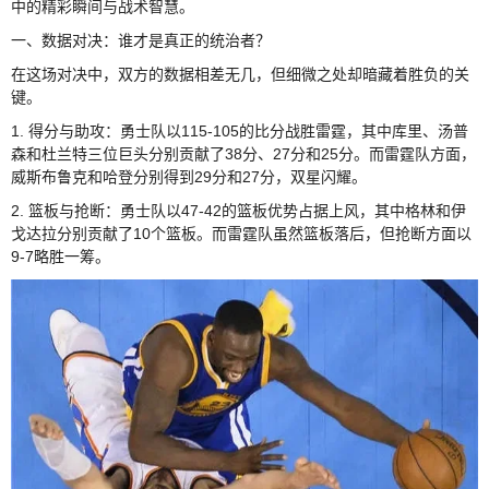
中的精彩瞬间与战术智慧。
一、数据对决：谁才是真正的统治者？
在这场对决中，双方的数据相差无几，但细微之处却暗藏着胜负的关
键。
1. 得分与助攻：勇士队以115-105的比分战胜雷霆，其中库里、汤普
森和杜兰特三位巨头分别贡献了38分、27分和25分。而雷霆队方面，
威斯布鲁克和哈登分别得到29分和27分，双星闪耀。
2. 篮板与抢断：勇士队以47-42的篮板优势占据上风，其中格林和伊
戈达拉分别贡献了10个篮板。而雷霆队虽然篮板落后，但抢断方面以
9-7略胜一筹。