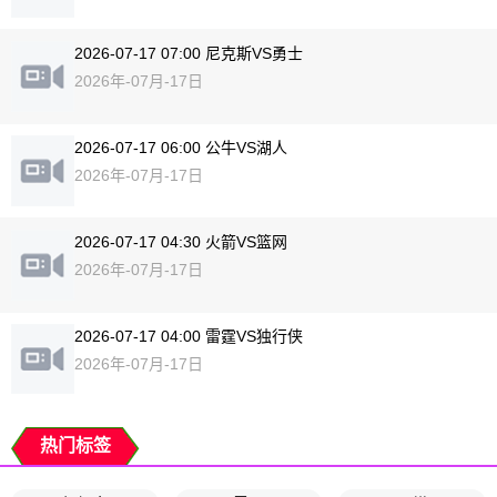
2026-07-17 07:00 尼克斯VS勇士
2026年-07月-17日
2026-07-17 06:00 公牛VS湖人
2026年-07月-17日
2026-07-17 04:30 火箭VS篮网
2026年-07月-17日
2026-07-17 04:00 雷霆VS独行侠
2026年-07月-17日
热门标签