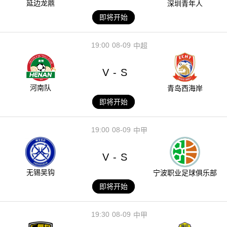
延边龙鼎
深圳青年人
即将开始
19:00
08-09
中超
V
S
-
河南队
青岛西海岸
即将开始
19:00
08-09
中甲
V
S
-
无锡吴钩
宁波职业足球俱乐部
即将开始
19:30
08-09
中甲