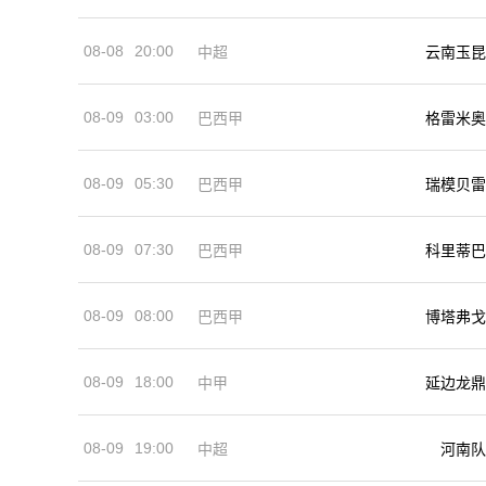
08-08
20:00
中超
云南玉昆
08-09
03:00
巴西甲
格雷米奥
08-09
05:30
巴西甲
瑞模贝雷
08-09
07:30
巴西甲
科里蒂巴
08-09
08:00
巴西甲
博塔弗戈
08-09
18:00
中甲
延边龙鼎
08-09
19:00
河南队
中超