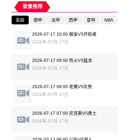
录像推荐
英超
德甲
法甲
西甲
意甲
NBA
2026-07-17 10:00 掘金VS开拓者
2026年-07月-17日
2026-07-17 09:00 热火VS猛龙
2026年-07月-17日
2026-07-17 08:00 老鹰VS灰熊
2026年-07月-17日
2026-07-17 07:00 尼克斯VS勇士
2026年-07月-17日
2026-07-17 06:00 公牛VS湖人