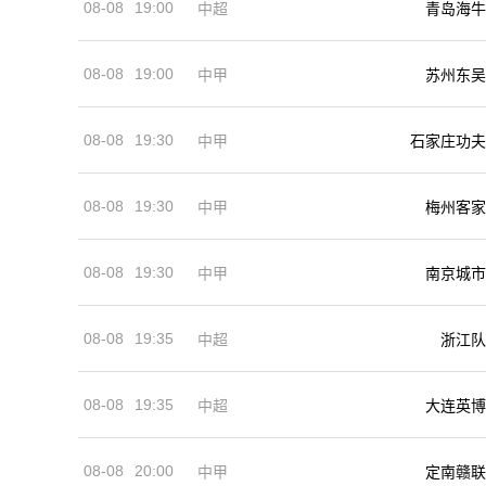
08-08
19:00
中超
青岛海牛
08-08
19:00
中甲
苏州东吴
08-08
19:30
中甲
石家庄功夫
08-08
19:30
中甲
梅州客家
08-08
19:30
中甲
南京城市
08-08
19:35
中超
浙江队
08-08
19:35
中超
大连英博
08-08
20:00
中甲
定南赣联