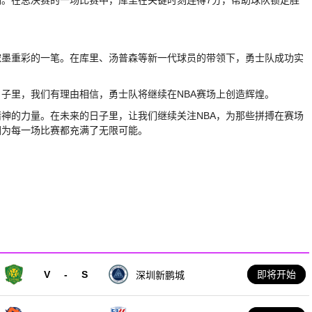
浓墨重彩的一笔。在库里、汤普森等新一代球员的带领下，勇士队成功实
子里，我们有理由相信，勇士队将继续在NBA赛场上创造辉煌。
精神的力量。在未来的日子里，让我们继续关注NBA，为那些拼搏在赛场
因为每一场比赛都充满了无限可能。
V
-
S
即将开始
深圳新鹏城