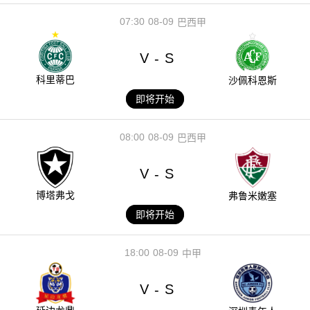
07:30
08-09
巴西甲
V
S
-
科里蒂巴
沙佩科恩斯
即将开始
08:00
08-09
巴西甲
V
S
-
博塔弗戈
弗鲁米嫩塞
即将开始
18:00
08-09
中甲
V
S
-