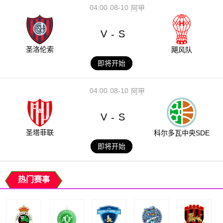
04:00
08-10
阿甲
V
S
-
圣洛伦索
飓风队
即将开始
04:00
08-10
阿甲
V
S
-
圣塔菲联
科尔多瓦中央SDE
即将开始
热门赛事