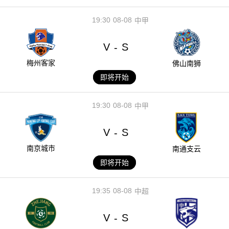
19:30
08-08
中甲
V
S
-
梅州客家
佛山南狮
即将开始
19:30
08-08
中甲
V
S
-
南京城市
南通支云
即将开始
19:35
08-08
中超
V
S
-