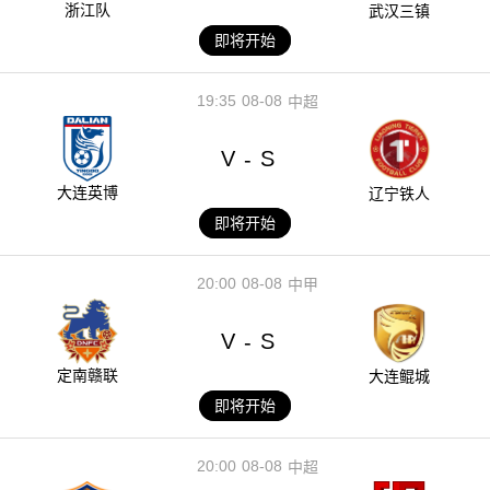
浙江队
武汉三镇
即将开始
19:35
08-08
中超
V
S
-
大连英博
辽宁铁人
即将开始
20:00
08-08
中甲
V
S
-
定南赣联
大连鲲城
即将开始
20:00
08-08
中超