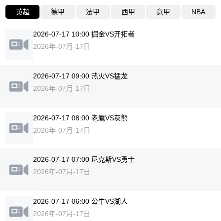
英超
德甲
法甲
西甲
意甲
NBA
2026-07-17 10:00 掘金VS开拓者
2026年-07月-17日
2026-07-17 09:00 热火VS猛龙
2026年-07月-17日
2026-07-17 08:00 老鹰VS灰熊
2026年-07月-17日
2026-07-17 07:00 尼克斯VS勇士
2026年-07月-17日
2026-07-17 06:00 公牛VS湖人
2026年-07月-17日