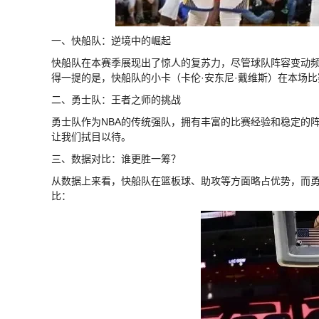
一、快船队：逆境中的崛起
快船队在本赛季展现出了惊人的复苏力，尽管球队阵容变动
得一提的是，快船队的小卡（卡伦·安东尼·戴维斯）在本场
二、勇士队：王者之师的挑战
勇士队作为NBA的传统强队，拥有丰富的比赛经验和稳定的
让我们拭目以待。
三、数据对比：谁更胜一筹？
从数据上来看，快船队在篮板球、助攻等方面略占优势，而
比：