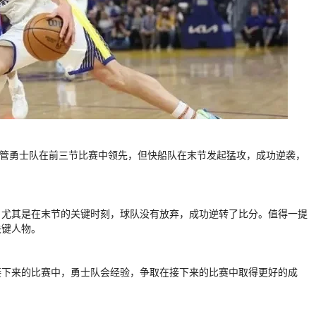
。尽管勇士队在前三节比赛中领先，但快船队在末节发起猛攻，成功逆袭，
。尤其是在末节的关键时刻，球队没有放弃，成功逆转了比分。值得一提
关键人物。
接下来的比赛中，勇士队会经验，争取在接下来的比赛中取得更好的成