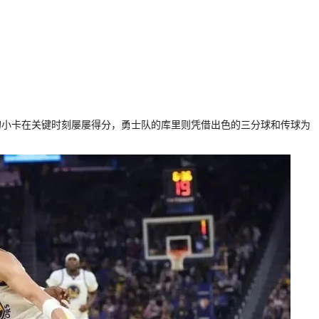
的小卡在关键时刻屡屡得分，勇士队的库里则凭借出色的三分球和传球为