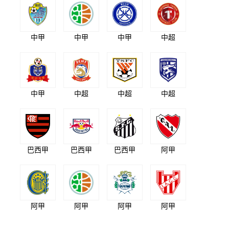
中甲
中甲
中甲
中超
中甲
中超
中超
中超
巴西甲
巴西甲
巴西甲
阿甲
阿甲
阿甲
阿甲
阿甲