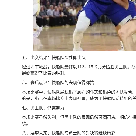
五、比赛结果：快船队险胜勇士队
经过四节激战，快船队最终以112-115的比分险胜勇士队
最终赢得了比赛的胜利。
六、赛后点评：快船队的表现值得称赞
本场比赛中，快船队展现出了顽强的斗志和出色的团队配合
的是，小卡在本场比赛中表现神勇，成为了快船队逆转胜的
七、勇士队：仍需努力
本场比赛虽然失利，但勇士队的表现仍然可圈可点。相信在
绩。
八、展望未来：快船队与勇士队的对决将继续精彩