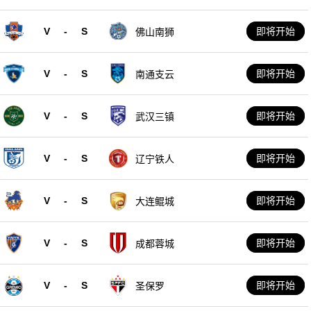
队
V
-
S
即将开始
佛山南狮
V
-
S
即将开始
南通支云
V
-
S
即将开始
武汉三镇
V
-
S
即将开始
辽宁铁人
V
-
S
即将开始
大连鲲城
V
-
S
即将开始
成都蓉城
V
-
S
即将开始
圣保罗