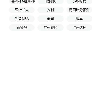
非洲杯A组第2轮
欧协联
小球时代
亚特兰大
乡村
德国比分预测
钓鱼NBA
寿司
版本
直播吧
广州赛区
卢旺达杯