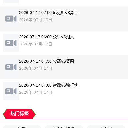
2026-07-17 07:00 尼克斯VS勇士
2026年-07月-17日
2026-07-17 06:00 公牛VS湖人
2026年-07月-17日
2026-07-17 04:30 火箭VS篮网
2026年-07月-17日
2026-07-17 04:00 雷霆VS独行侠
2026年-07月-17日
热门标签