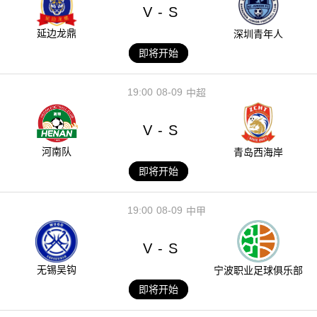
V
S
-
延边龙鼎
深圳青年人
即将开始
19:00
08-09
中超
V
S
-
河南队
青岛西海岸
即将开始
19:00
08-09
中甲
V
S
-
无锡吴钩
宁波职业足球俱乐部
即将开始