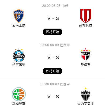
20:00
08-08
中超
V
S
-
云南玉昆
成都蓉城
即将开始
03:00
08-09
巴西甲
V
S
-
格雷米奥
圣保罗
即将开始
05:30
08-09
巴西甲
V
S
-
瑞模贝雷
米内罗竞技