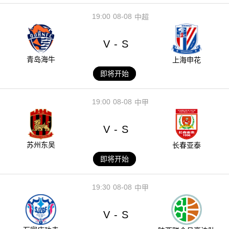
19:00
08-08
中超
V
S
-
青岛海牛
上海申花
即将开始
19:00
08-08
中甲
V
S
-
苏州东吴
长春亚泰
即将开始
19:30
08-08
中甲
V
S
-