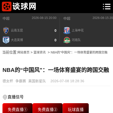
2026-08-15 20:00
2026-08-15 20
中超
中超
0
云南玉昆
上海申花
0
大连英博
河南队
当前位置:
>
>
网站首页
篮球资讯
NBA的“中国风”：一场体育盛宴的跨国交融
NBA的“中国风”：一场体育盛宴的跨国交融
德女杯
争霸赛
美国新星队
2026-07-08 18:28:36
直播信号
免费直播①
免费直播②
玩球直播