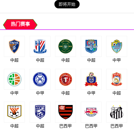
即将开始
热门赛事
中超
中超
中超
中超
中甲
中甲
中甲
中超
中甲
中超
中超
中超
巴西甲
巴西甲
巴西甲