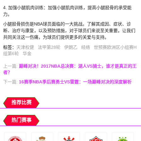
4. 加强小腿肌肉训练：加强小腿肌肉训练，提高小腿胫骨的承受能
力。
小腿胫骨损伤是NBA球员面临的一大挑战。了解其成因、症状、诊
断、治疗与康复，以及预防措施，对于球员们来说至关重要。让我们
共同关注这一伤痛，为球员们提供更多的关爱与支持。
标签
：
天津权健
法甲第28轮
伊朗乙
经络
世预赛欧洲区小组赛H
组第6轮
华金
上一篇:
巅峰对决！2017NBA总决赛：湖人VS骑士，谁才是真正的王
者？
下一篇:
16赛季NBA季后赛勇士VS雷霆：一场巅峰对决的深度解析
推荐比赛
热门赛事