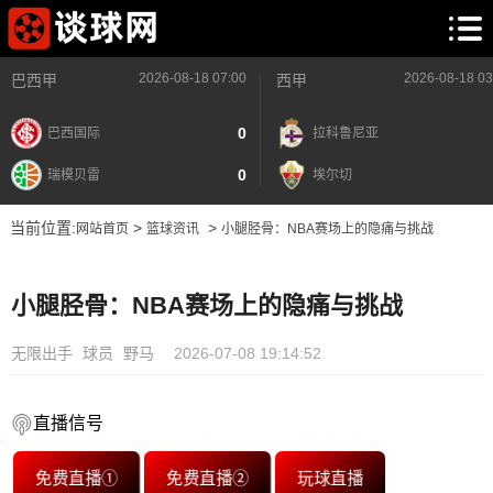
2026-08-18 07:00
2026-08-18 03
巴西甲
西甲
0
巴西国际
拉科鲁尼亚
0
瑞模贝雷
埃尔切
当前位置:
>
>
网站首页
篮球资讯
小腿胫骨：NBA赛场上的隐痛与挑战
小腿胫骨：NBA赛场上的隐痛与挑战
无限出手
球员
野马
2026-07-08 19:14:52
直播信号
免费直播①
免费直播②
玩球直播