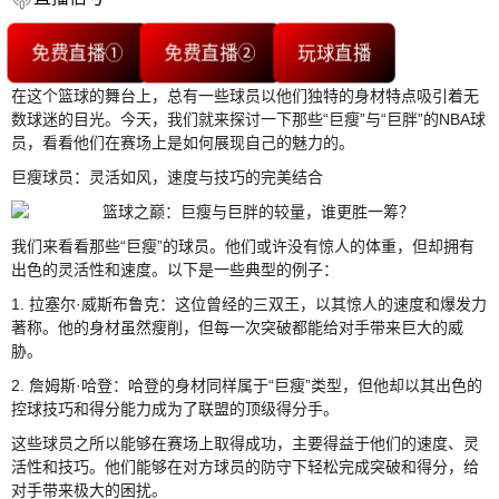
免费直播①
免费直播②
玩球直播
在这个篮球的舞台上，总有一些球员以他们独特的身材特点吸引着无
数球迷的目光。今天，我们就来探讨一下那些“巨瘦”与“巨胖”的NBA球
员，看看他们在赛场上是如何展现自己的魅力的。
巨瘦球员：灵活如风，速度与技巧的完美结合
我们来看看那些“巨瘦”的球员。他们或许没有惊人的体重，但却拥有
出色的灵活性和速度。以下是一些典型的例子：
1. 拉塞尔·威斯布鲁克：这位曾经的三双王，以其惊人的速度和爆发力
著称。他的身材虽然瘦削，但每一次突破都能给对手带来巨大的威
胁。
2. 詹姆斯·哈登：哈登的身材同样属于“巨瘦”类型，但他却以其出色的
控球技巧和得分能力成为了联盟的顶级得分手。
这些球员之所以能够在赛场上取得成功，主要得益于他们的速度、灵
活性和技巧。他们能够在对方球员的防守下轻松完成突破和得分，给
对手带来极大的困扰。