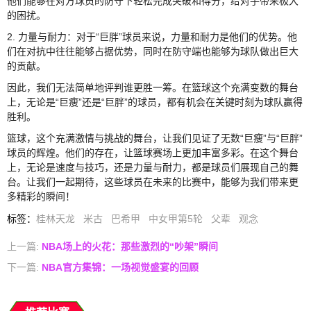
他们能够在对方球员的防守下轻松完成突破和得分，给对手带来极大
的困扰。
2. 力量与耐力：对于“巨胖”球员来说，力量和耐力是他们的优势。他
们在对抗中往往能够占据优势，同时在防守端也能够为球队做出巨大
的贡献。
因此，我们无法简单地评判谁更胜一筹。在篮球这个充满变数的舞台
上，无论是“巨瘦”还是“巨胖”的球员，都有机会在关键时刻为球队赢得
胜利。
篮球，这个充满激情与挑战的舞台，让我们见证了无数“巨瘦”与“巨胖”
球员的辉煌。他们的存在，让篮球赛场上更加丰富多彩。在这个舞台
上，无论是速度与技巧，还是力量与耐力，都是球员们展现自己的舞
台。让我们一起期待，这些球员在未来的比赛中，能够为我们带来更
多精彩的瞬间！
标签
：
桂林天龙
米古
巴希甲
中女甲第5轮
父辈
观念
上一篇:
NBA场上的火花：那些激烈的“吵架”瞬间
下一篇:
NBA官方集锦：一场视觉盛宴的回顾