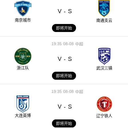
V
S
-
南京城市
南通支云
即将开始
19:35
08-08
中超
V
S
-
浙江队
武汉三镇
即将开始
19:35
08-08
中超
V
S
-
大连英博
辽宁铁人
即将开始