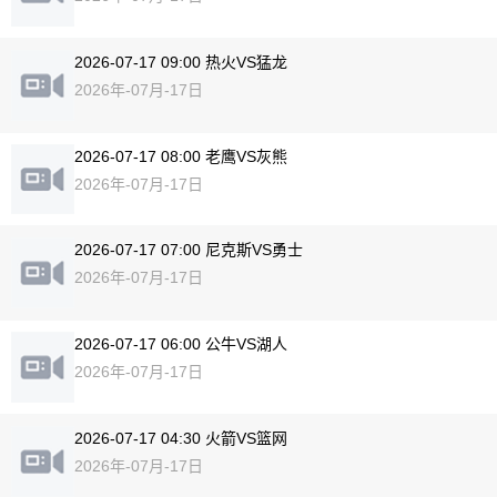
2026-07-17 09:00 热火VS猛龙
2026年-07月-17日
2026-07-17 08:00 老鹰VS灰熊
2026年-07月-17日
2026-07-17 07:00 尼克斯VS勇士
2026年-07月-17日
2026-07-17 06:00 公牛VS湖人
2026年-07月-17日
2026-07-17 04:30 火箭VS篮网
2026年-07月-17日