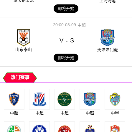
重庆铜梁龙
上海海港
即将开始
20:00
08-09
中超
V
S
-
山东泰山
天津津门虎
即将开始
热门赛事
中超
中超
中超
中超
中甲