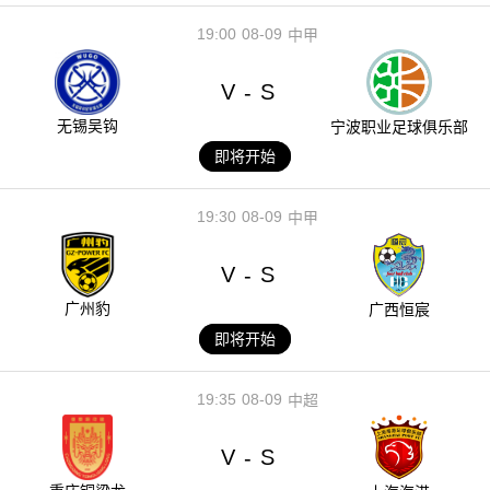
19:00
08-09
中甲
V
S
-
无锡吴钩
宁波职业足球俱乐部
即将开始
19:30
08-09
中甲
V
S
-
广州豹
广西恒宸
即将开始
19:35
08-09
中超
V
S
-