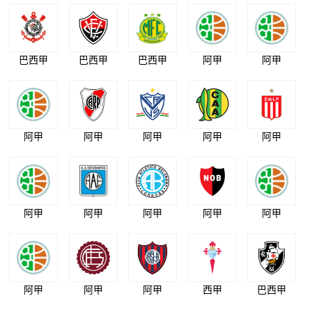
巴西甲
巴西甲
巴西甲
阿甲
阿甲
阿甲
阿甲
阿甲
阿甲
阿甲
阿甲
阿甲
阿甲
阿甲
阿甲
阿甲
阿甲
阿甲
西甲
巴西甲