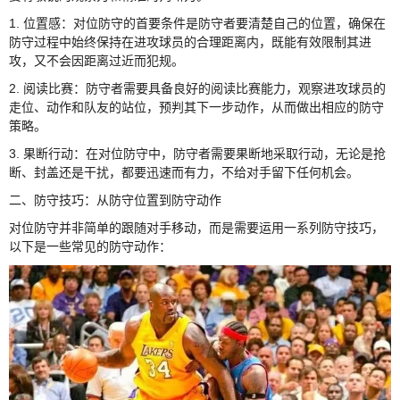
1. 位置感：对位防守的首要条件是防守者要清楚自己的位置，确保在
防守过程中始终保持在进攻球员的合理距离内，既能有效限制其进
攻，又不会因距离过近而犯规。
2. 阅读比赛：防守者需要具备良好的阅读比赛能力，观察进攻球员的
走位、动作和队友的站位，预判其下一步动作，从而做出相应的防守
策略。
3. 果断行动：在对位防守中，防守者需要果断地采取行动，无论是抢
断、封盖还是干扰，都要迅速而有力，不给对手留下任何机会。
二、防守技巧：从防守位置到防守动作
对位防守并非简单的跟随对手移动，而是需要运用一系列防守技巧，
以下是一些常见的防守动作：