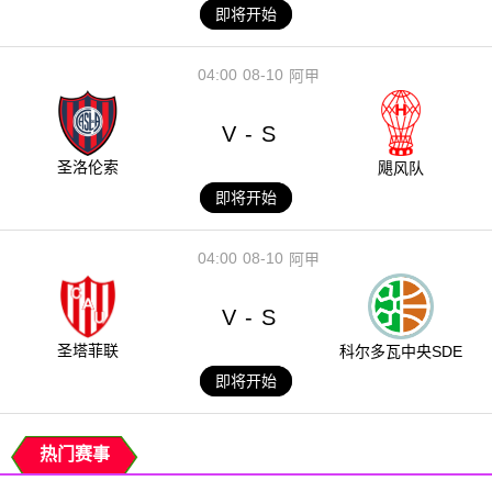
即将开始
04:00
08-10
阿甲
V
S
-
圣洛伦索
飓风队
即将开始
04:00
08-10
阿甲
V
S
-
圣塔菲联
科尔多瓦中央SDE
即将开始
热门赛事