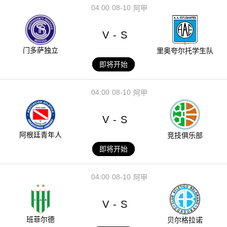
04:00
08-10
阿甲
V
S
-
门多萨独立
里奥夸尔托学生队
即将开始
04:00
08-10
阿甲
V
S
-
阿根廷青年人
竞技俱乐部
即将开始
04:00
08-10
阿甲
V
S
-
班菲尔德
贝尔格拉诺