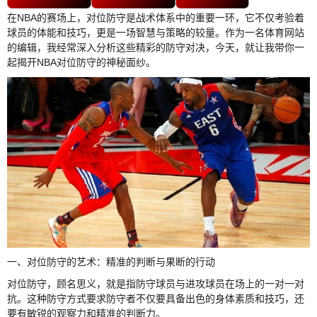
在NBA的赛场上，对位防守是战术体系中的重要一环，它不仅考验着
球员的体能和技巧，更是一场智慧与策略的较量。作为一名体育网站
的编辑，我经常深入分析这些精彩的防守对决，今天，就让我带你一
起揭开NBA对位防守的神秘面纱。
一、对位防守的艺术：精准的判断与果断的行动
对位防守，顾名思义，就是指防守球员与进攻球员在场上的一对一对
抗。这种防守方式要求防守者不仅要具备出色的身体素质和技巧，还
要有敏锐的观察力和精准的判断力。