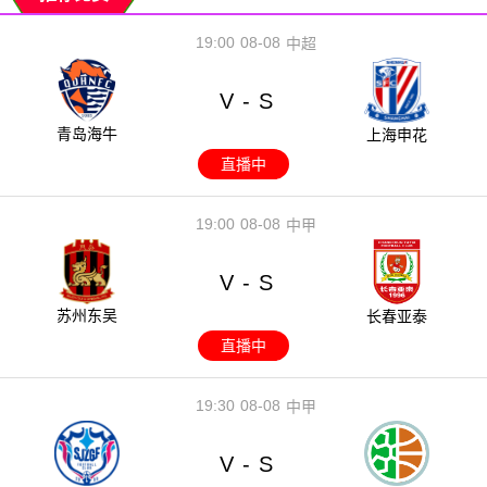
19:00
08-08
中超
V
S
-
青岛海牛
上海申花
直播中
19:00
08-08
中甲
V
S
-
苏州东吴
长春亚泰
直播中
19:30
08-08
中甲
V
S
-