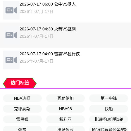
2026-07-17 06:00 公牛VS湖人
2026年-07月-17日
2026-07-17 04:30 火箭VS篮网
2026年-07月-17日
2026-07-17 04:00 雷霆VS独行侠
2026年-07月-17日
热门标签
NBA边框
瓦勒伦加
第一中锋
克耶高斯
NBA98
快船
雷黑姆
叙利亚
非洲杯B组第1轮
弹笔
出场仪式
欧冠联赛阶段第8轮