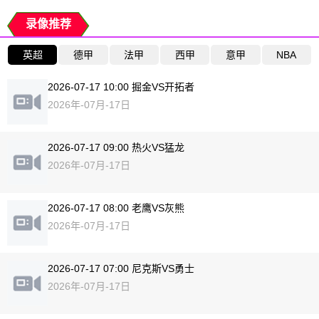
录像推荐
英超
德甲
法甲
西甲
意甲
NBA
2026-07-17 10:00 掘金VS开拓者
2026年-07月-17日
2026-07-17 09:00 热火VS猛龙
2026年-07月-17日
2026-07-17 08:00 老鹰VS灰熊
2026年-07月-17日
2026-07-17 07:00 尼克斯VS勇士
2026年-07月-17日