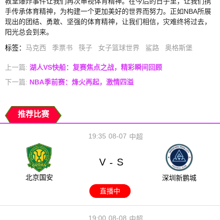
教堂爆炸事件让我们再次审视体育精神。在今后的日子里，让我们携
手传承体育精神，为构建一个更加美好的世界而努力。正如NBA所展
现出的团结、勇敢、坚强的体育精神，让我们相信，灾难终将过去，
阳光总会到来。
标签
：
马克西
季票书
筷子
女子篮球世界
鲨路
奥格斯堡
上一篇:
湖人VS快船：复赛焦点之战，精彩瞬间回顾
下一篇:
NBA季前赛：烽火再起，激情四溢
推荐比赛
19:35
08-07
中超
V
S
-
北京国安
深圳新鹏城
直播中
19:00
08-08
中超