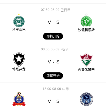
07:30
08-09
巴西甲
V
S
-
科里蒂巴
沙佩科恩斯
即将开始
08:00
08-09
巴西甲
V
S
-
博塔弗戈
弗鲁米嫩塞
即将开始
18:00
08-09
中甲
V
S
-