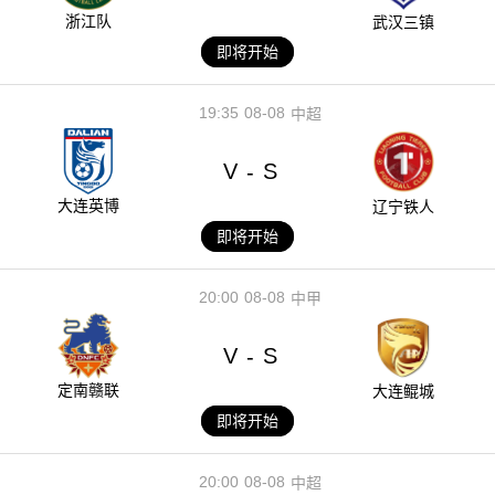
浙江队
武汉三镇
即将开始
19:35
08-08
中超
V
S
-
大连英博
辽宁铁人
即将开始
20:00
08-08
中甲
V
S
-
定南赣联
大连鲲城
即将开始
20:00
08-08
中超