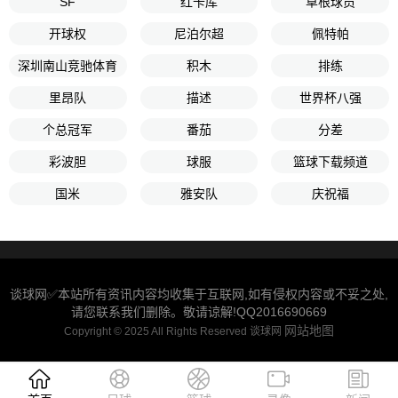
SF
红卡库
草根球员
开球权
尼泊尔超
佩特帕
深圳南山竞驰体育
积木
排练
里昂队
描述
世界杯八强
个总冠军
番茄
分差
彩波胆
球服
篮球下载频道
国米
雅安队
庆祝福
谈球网✅本站所有资讯内容均收集于互联网,如有侵权内容或不妥之处,
请您联系我们删除。敬请谅解!QQ2016690669
网站地图
Copyright © 2025 All Rights Reserved 谈球网