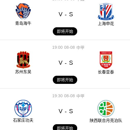
V
S
-
青岛海牛
上海申花
即将开始
19:00
08-08
中甲
V
S
-
苏州东吴
长春亚泰
即将开始
19:30
08-08
中甲
V
S
-
石家庄功夫
陕西联合月亮泊队
即将开始