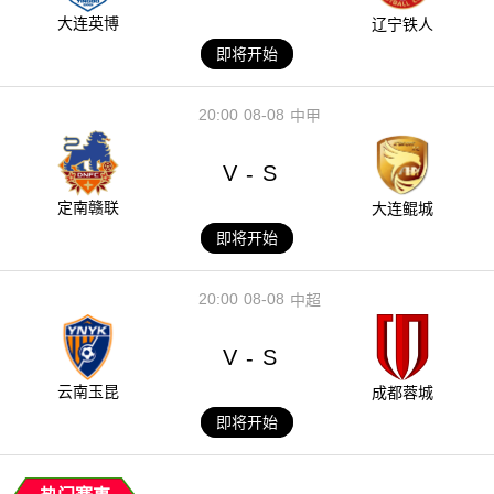
大连英博
辽宁铁人
即将开始
20:00
08-08
中甲
V
S
-
定南赣联
大连鲲城
即将开始
20:00
08-08
中超
V
S
-
云南玉昆
成都蓉城
即将开始