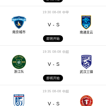
19:30
08-08
中甲
V
S
-
南京城市
南通支云
即将开始
19:35
08-08
中超
V
S
-
浙江队
武汉三镇
即将开始
19:35
08-08
中超
V
S
-