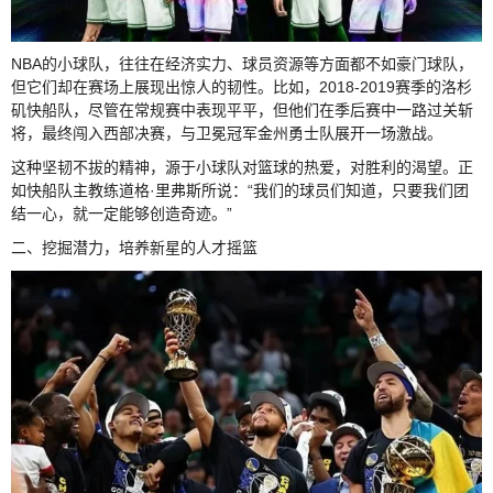
NBA的小球队，往往在经济实力、球员资源等方面都不如豪门球队，
但它们却在赛场上展现出惊人的韧性。比如，2018-2019赛季的洛杉
矶快船队，尽管在常规赛中表现平平，但他们在季后赛中一路过关斩
将，最终闯入西部决赛，与卫冕冠军金州勇士队展开一场激战。
这种坚韧不拔的精神，源于小球队对篮球的热爱，对胜利的渴望。正
如快船队主教练道格·里弗斯所说：“我们的球员们知道，只要我们团
结一心，就一定能够创造奇迹。”
二、挖掘潜力，培养新星的人才摇篮