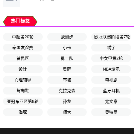
热门标签
中超第20轮
欧洲步
欧冠联赛阶段第7轮
泰国友谊赛
小卡
绣字
贫民区
勇士队
中女甲第2轮
设计
奥萨
NBA塘汛
心理辅导
布城
电视剧
鸳鸯鞋
克拉克森
蓝牙耳机
亚冠东亚区第8轮
孙龙
尤文意
海豚
师大
奥特曼