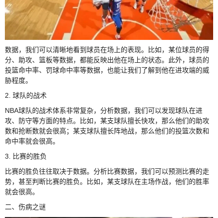
数据，我们可以清晰地看到球员在场上的表现。比如，某位球员的得
分、助攻、篮板等数据，都能反映出他在场上的状态。此外，球员的
投篮命中率、罚球命中率等数据，也能让我们了解到他在进攻端的威
胁程度。
2. 球队的战术
NBA球队的战术体系非常复杂，分析数据，我们可以发现球队在进
攻、防守等方面的特点。比如，某支球队擅长快攻，那么他们的助攻
数和抢断数就会很高；某支球队擅长阵地战，那么他们的投篮次数和
命中率就会很高。
3. 比赛的胜负
比赛的胜负往往取决于数据。分析比赛数据，我们可以预测比赛的走
势，甚至判断比赛的胜负。比如，某支球队在主场作战，他们的胜率
就会很高。
二、伤病之谜