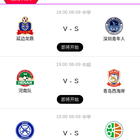
18:00
08-09
中甲
V
S
-
延边龙鼎
深圳青年人
即将开始
19:00
08-09
中超
V
S
-
河南队
青岛西海岸
即将开始
19:00
08-09
中甲
V
S
-