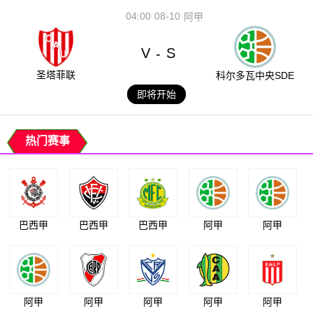
04:00
08-10
阿甲
V
S
-
圣塔菲联
科尔多瓦中央SDE
即将开始
热门赛事
巴西甲
巴西甲
巴西甲
阿甲
阿甲
阿甲
阿甲
阿甲
阿甲
阿甲