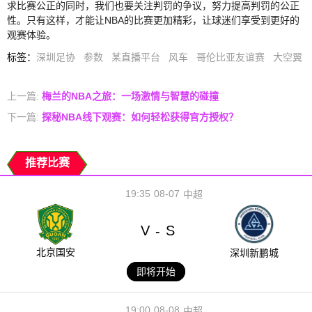
求比赛公正的同时，我们也要关注判罚的争议，努力提高判罚的公正
性。只有这样，才能让NBA的比赛更加精彩，让球迷们享受到更好的
观赛体验。
标签
：
深圳足协
参数
某直播平台
风车
哥伦比亚友谊赛
大空翼
上一篇:
梅兰的NBA之旅：一场激情与智慧的碰撞
下一篇:
探秘NBA线下观赛：如何轻松获得官方授权？
推荐比赛
19:35
08-07
中超
V
S
-
北京国安
深圳新鹏城
即将开始
19:00
08-08
中超