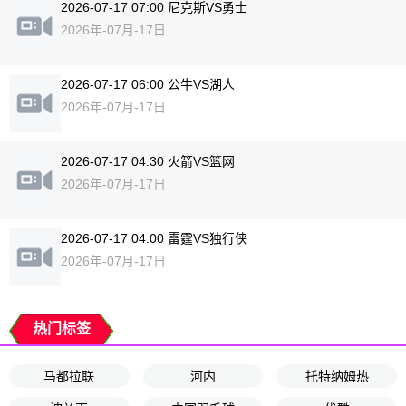
2026-07-17 07:00 尼克斯VS勇士
2026年-07月-17日
2026-07-17 06:00 公牛VS湖人
2026年-07月-17日
2026-07-17 04:30 火箭VS篮网
2026年-07月-17日
2026-07-17 04:00 雷霆VS独行侠
2026年-07月-17日
热门标签
马都拉联
河内
托特纳姆热