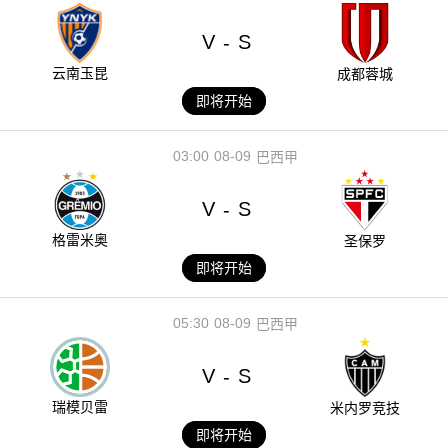
V
S
-
云南玉昆
成都蓉城
即将开始
03:00
08-09
巴西甲
V
S
-
格雷米奥
圣保罗
即将开始
05:30
08-09
巴西甲
V
S
-
瑞模贝雷
米内罗竞技
即将开始