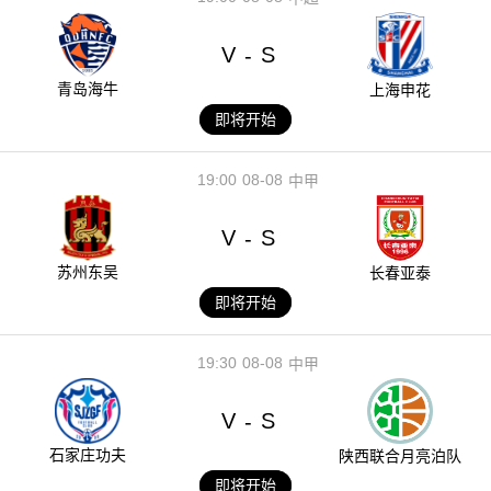
V
S
-
青岛海牛
上海申花
即将开始
19:00
08-08
中甲
V
S
-
苏州东吴
长春亚泰
即将开始
19:30
08-08
中甲
V
S
-
石家庄功夫
陕西联合月亮泊队
即将开始