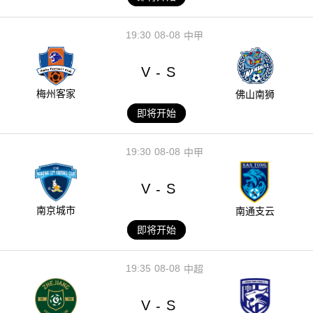
19:30
08-08
中甲
V
S
-
梅州客家
佛山南狮
即将开始
19:30
08-08
中甲
V
S
-
南京城市
南通支云
即将开始
19:35
08-08
中超
V
S
-