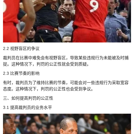
2.2 视野盲区的争议
裁判员在比赛中难免会有视野盲区，导致某些违规行为未能被及时捕
捉。这种情况下，判罚的公正性就会受到质疑。
2.3 比赛节奏的影响
有时，裁判员为了维持比赛的节奏，可能会对一些违规行为采取宽容
态度。这种情况下，判罚的公正性也会受到争议。
三、如何提高判罚的公正性
3.1 提高裁判员的业务水平