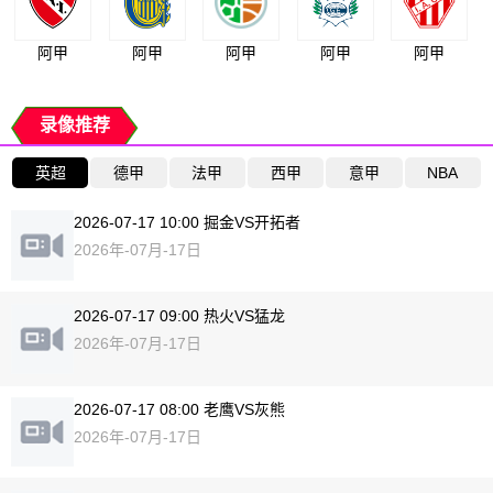
阿甲
阿甲
阿甲
阿甲
阿甲
录像推荐
英超
德甲
法甲
西甲
意甲
NBA
2026-07-17 10:00 掘金VS开拓者
2026年-07月-17日
2026-07-17 09:00 热火VS猛龙
2026年-07月-17日
2026-07-17 08:00 老鹰VS灰熊
2026年-07月-17日