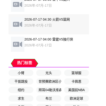
2026年-07月-17日
2026-07-17 04:30 火箭VS篮网
2026年-07月-17日
2026-07-17 04:00 雷霆VS独行侠
2026年-07月-17日
热门标签
小臂
光头
篮球服
干拔跳投
世预赛欧洲区小组赛G组第6轮
卡佩恩
纽约
拜耳04勒沃库森U17
美国前NBA
求生
布兰
欧洲足球