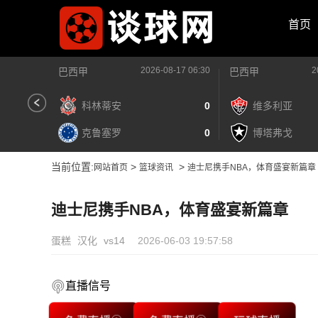
首页
2026-08-17 06:30
2
巴西甲
巴西甲
科林蒂安
0
维多利亚
克鲁塞罗
0
博塔弗戈
当前位置:
>
>
网站首页
篮球资讯
迪士尼携手NBA，体育盛宴新篇章
迪士尼携手NBA，体育盛宴新篇章
蛋糕
汉化
vs14
2026-06-03 19:57:58
直播信号