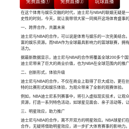
免费直播①
免费直播②
玩球直播
在这个体育与娱乐交融的时代，迪士尼与NBA的联姻无疑是
史性的时刻，今天，就让我带领大家一同揭开这场体育盛事
一、跨界合作，共赢未来
迪士尼与NBA的合作，可以说是体育与娱乐的一次完美结合
富的娱乐资源。而NBA作为全球最具影响力的篮球联赛，拥
活力。
据最新数据显示，迪士尼与NBA的合作将覆盖全球200多
迪士尼带来了巨大的商业价值，也为NBA在全球范围内的推
二、创新形式，体验升级
迪士尼与NBA的合作，不仅在商业上取得了巨大成功，更在
特的比赛形式和娱乐体验，为观众带来了全新的观赛体验。
例如，NBA迪士尼系列赛事中，将引入虚拟现实技术，让观
资源，打造一系列特色活动，如球星见面会、亲子活动等，
三、明星效应，助力推广
迪士尼与NBA的合作，离不开双方的明星效应。NBA球星们
合作，无疑将借助明星效应，进一步扩大体育赛事的影响力