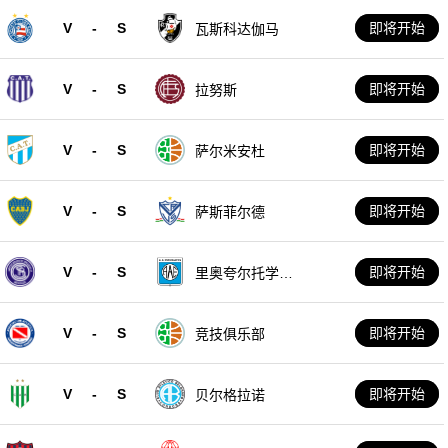
V
-
S
即将开始
瓦斯科达伽马
V
-
S
即将开始
拉努斯
V
-
S
即将开始
萨尔米安杜
V
-
S
即将开始
萨斯菲尔德
V
-
S
即将开始
里奥夸尔托学生
队
V
-
S
即将开始
竞技俱乐部
V
-
S
即将开始
贝尔格拉诺