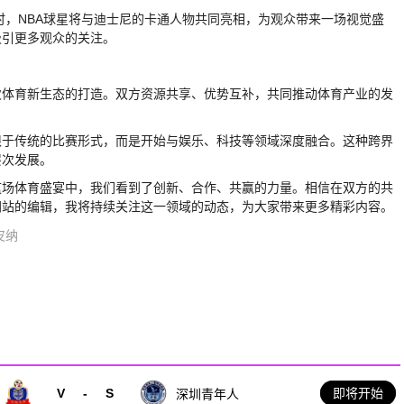
届时，NBA球星将与迪士尼的卡通人物共同亮相，为观众带来一场视觉盛
吸引更多观众的关注。
次体育新生态的打造。双方资源共享、优势互补，共同推动体育产业的发
限于传统的比赛形式，而是开始与娱乐、科技等领域深度融合。这种跨界
层次发展。
这场体育盛宴中，我们看到了创新、合作、共赢的力量。相信在双方的共
网站的编辑，我将持续关注这一领域的动态，为大家带来更多精彩内容。
皮纳
V
-
S
即将开始
深圳青年人