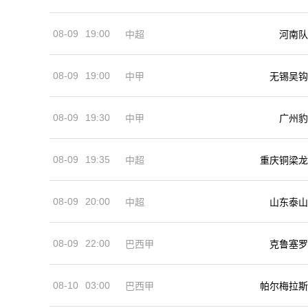
08-09
19:00
河南队
中超
08-09
19:00
中甲
无锡吴钩
08-09
19:30
中甲
广州豹
08-09
19:35
中超
重庆铜梁龙
08-09
20:00
中超
山东泰山
08-09
22:00
巴西甲
克鲁塞罗
08-10
03:00
巴西甲
帕尔梅拉斯