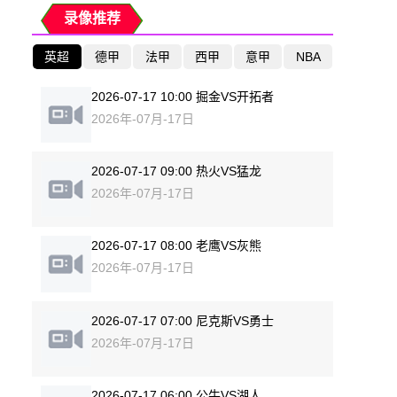
录像推荐
英超
德甲
法甲
西甲
意甲
NBA
2026-07-17 10:00 掘金VS开拓者
2026年-07月-17日
2026-07-17 09:00 热火VS猛龙
2026年-07月-17日
2026-07-17 08:00 老鹰VS灰熊
2026年-07月-17日
2026-07-17 07:00 尼克斯VS勇士
2026年-07月-17日
2026-07-17 06:00 公牛VS湖人