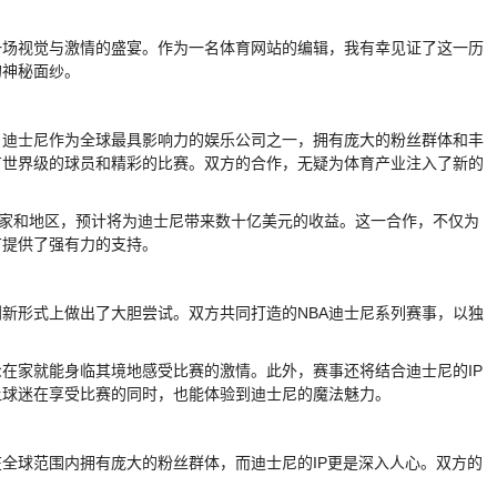
一场视觉与激情的盛宴。作为一名体育网站的编辑，我有幸见证了这一历
的神秘面纱。
。迪士尼作为全球最具影响力的娱乐公司之一，拥有庞大的粉丝群体和丰
有世界级的球员和精彩的比赛。双方的合作，无疑为体育产业注入了新的
个国家和地区，预计将为迪士尼带来数十亿美元的收益。这一合作，不仅为
广提供了强有力的支持。
创新形式上做出了大胆尝试。双方共同打造的NBA迪士尼系列赛事，以独
众在家就能身临其境地感受比赛的激情。此外，赛事还将结合迪士尼的IP
让球迷在享受比赛的同时，也能体验到迪士尼的魔法魅力。
在全球范围内拥有庞大的粉丝群体，而迪士尼的IP更是深入人心。双方的
。