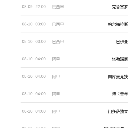
08-09
22:00
巴西甲
克鲁塞罗
08-10
03:00
巴西甲
帕尔梅拉斯
08-10
03:00
巴西甲
巴伊亚
08-10
04:00
阿甲
塔勒瑞斯
08-10
04:00
阿甲
图库曼竞技
08-10
04:00
阿甲
博卡青年
08-10
04:00
阿甲
门多萨独立