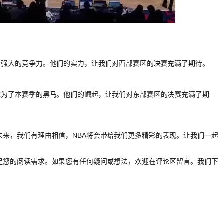
着强大的竞争力。他们的实力，让我们对西部赛区的决赛充满了期待。
成为了本赛季的黑马。他们的崛起，让我们对东部赛区的决赛充满了期
。未来，我们有理由相信，NBA将会带给我们更多精彩的表现。让我们一起
满足您的阅读需求。如果您有任何疑问或想法，欢迎在评论区留言。我们下