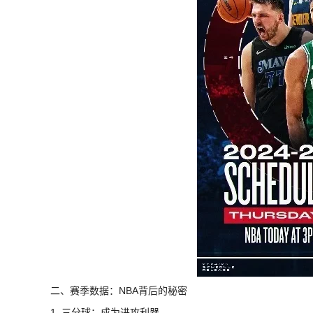
二、赛季数据：NBA背后的秘密
1. 三分球：成为进攻利器