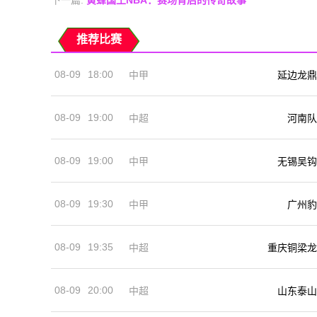
推荐比赛
08-09
18:00
中甲
延边龙鼎
08-09
19:00
河南队
中超
08-09
19:00
中甲
无锡吴钩
08-09
19:30
中甲
广州豹
08-09
19:35
中超
重庆铜梁龙
08-09
20:00
中超
山东泰山