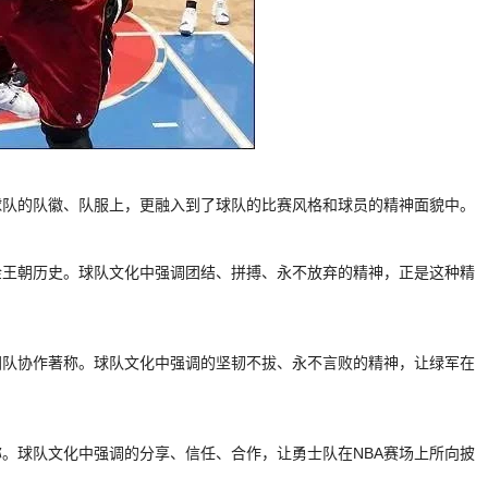
球队的队徽、队服上，更融入到了球队的比赛风格和球员的精神面貌中。
金王朝历史。球队文化中强调团结、拼搏、永不放弃的精神，正是这种精
团队协作著称。球队文化中强调的坚韧不拔、永不言败的精神，让绿军在
。球队文化中强调的分享、信任、合作，让勇士队在NBA赛场上所向披