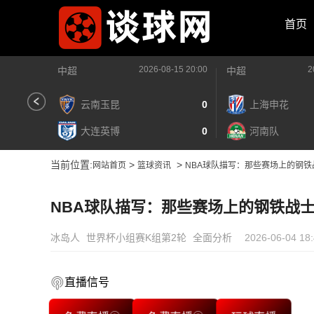
首页
2026-08-15 20:00
2
中超
中超
云南玉昆
0
上海申花
大连英博
0
河南队
当前位置:
>
>
网站首页
篮球资讯
NBA球队描写：那些赛场上的钢铁
NBA球队描写：那些赛场上的钢铁战
冰岛人
世界杯小组赛K组第2轮
全面分析
2026-06-04 18:
直播信号