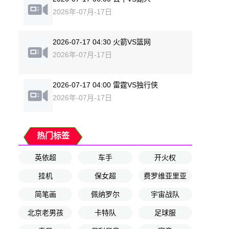
2026年-07月-17日
2026-07-17 04:30 火箭VS篮网
2026年-07月-17日
2026-07-17 04:00 雷霆VS独行侠
2026年-07月-17日
热门标签
英依超
车手
开火权
挂机
保女超
费罗维亚里亚
简笔画
佩纳罗尔
宇宙战队
北京老男孩
卡特队
足球服