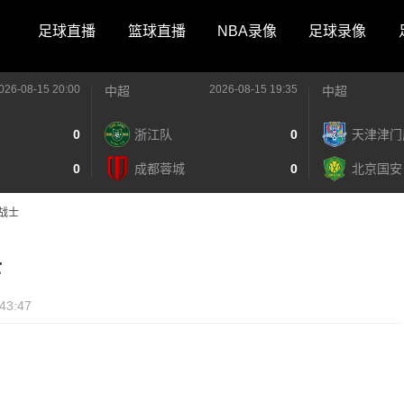
足球直播
篮球直播
NBA录像
足球录像
026-08-15 20:00
2026-08-15 19:35
中超
中超
0
浙江队
0
天津津门
0
成都蓉城
0
北京国安
战士
士
43:47