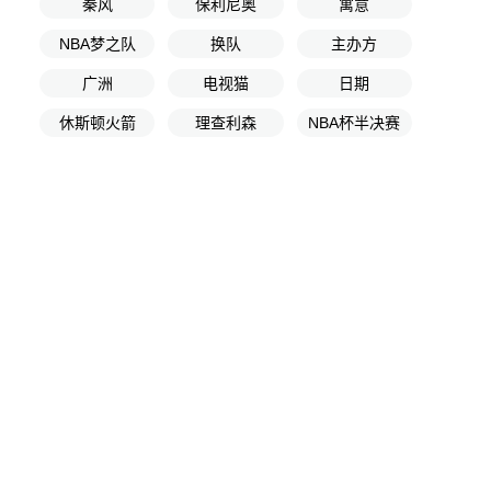
秦风
保利尼奥
寓意
NBA梦之队
换队
主办方
广洲
电视猫
日期
休斯顿火箭
理查利森
NBA杯半决赛