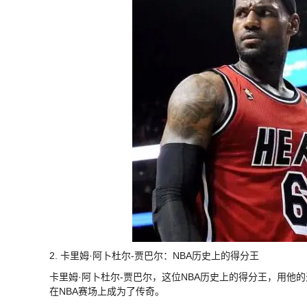
2. 卡里姆·阿卜杜尔-贾巴尔：NBA历史上的得分王
卡里姆·阿卜杜尔-贾巴尔，这位NBA历史上的得分王，用
在NBA赛场上成为了传奇。