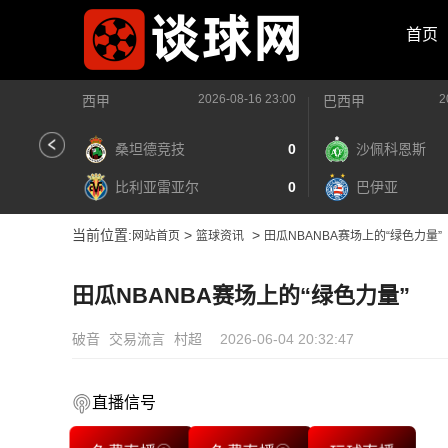
首页
2026-08-16 23:00
2
西甲
巴西甲
桑坦德竞技
0
沙佩科恩斯
比利亚雷亚尔
0
巴伊亚
当前位置:
>
>
网站首页
篮球资讯
田瓜NBANBA赛场上的“绿色力量”
田瓜NBANBA赛场上的“绿色力量”
破音
交易流言
村超
2026-06-04 20:32:47
直播信号