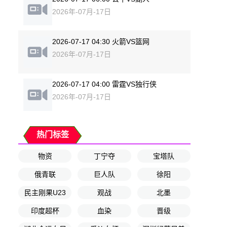
2026年-07月-17日
2026-07-17 04:30 火箭VS篮网
2026年-07月-17日
2026-07-17 04:00 雷霆VS独行侠
2026年-07月-17日
热门标签
物资
丁宁夺
宝塔队
俄青联
巨人队
徐阳
民主刚果U23
观战
北墨
印度超杯
血染
晋级