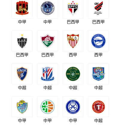
中甲
中甲
巴西甲
巴西甲
巴西甲
巴西甲
西甲
西甲
中超
中超
中超
中超
中甲
中甲
中甲
中超