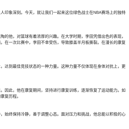
让人印象深刻。今天，就让我们一起来这位绿色战士在NBA赛场上的独特
熏陶的他，对篮球有着浓厚的兴趣。在大学时期，李田凭借出色的表现，
顺。在一次比赛中，李田不幸受伤，导致膝盖半月板撕裂。在漫长的康复
。
术，达到最佳竞技状态的一种力量。这种力量不仅体现在身体对抗上，更
质。因此，他在康复期间，坚持进行康复训练，逐渐恢复了运动能力。如
的康复历程。
中，始终保持冷静，善于调整心态。面对压力和挑战，他总能以积极的心