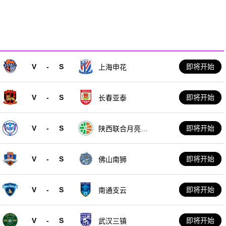
V
-
S
即将开始
上海申花
V
-
S
即将开始
长春亚泰
V
-
S
即将开始
陕西联合月亮泊
队
V
-
S
即将开始
佛山南狮
V
-
S
即将开始
南通支云
V
-
S
即将开始
武汉三镇