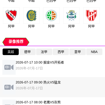
中超
中超
巴西甲
巴西甲
巴西甲
阿甲
阿甲
阿甲
阿甲
阿甲
录像推荐
英超
德甲
法甲
西甲
意甲
NBA
2026-07-17 10:00 掘金VS开拓者
2026年-07月-17日
2026-07-17 09:00 热火VS猛龙
2026年-07月-17日
2026-07-17 08:00 老鹰VS灰熊