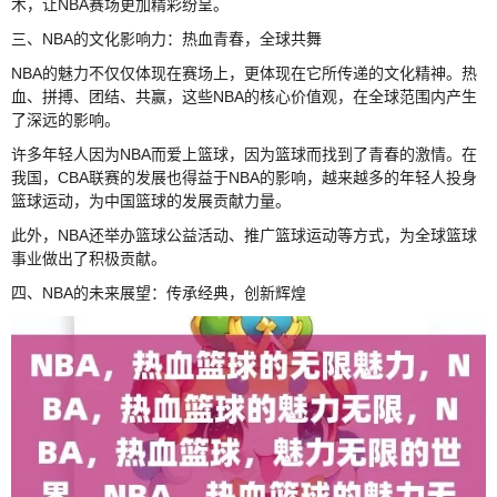
术，让NBA赛场更加精彩纷呈。
三、NBA的文化影响力：热血青春，全球共舞
NBA的魅力不仅仅体现在赛场上，更体现在它所传递的文化精神。热
血、拼搏、团结、共赢，这些NBA的核心价值观，在全球范围内产生
了深远的影响。
许多年轻人因为NBA而爱上篮球，因为篮球而找到了青春的激情。在
我国，CBA联赛的发展也得益于NBA的影响，越来越多的年轻人投身
篮球运动，为中国篮球的发展贡献力量。
此外，NBA还举办篮球公益活动、推广篮球运动等方式，为全球篮球
事业做出了积极贡献。
四、NBA的未来展望：传承经典，创新辉煌