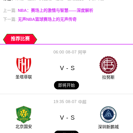
上一篇:
NBA：赛场上的激情与智慧——深度解析
下一篇:
无声NBA篮球赛场上的无声传奇
推荐比赛
06:00
08-07
阿甲
V
S
-
圣塔菲联
拉努斯
即将开始
19:35
08-07
中超
V
S
-
北京国安
深圳新鹏城