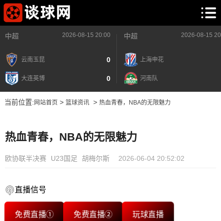
2026-08-15 20:00
2026-08-15 20
中超
中超
0
云南玉昆
上海申花
0
大连英博
河南队
当前位置:
>
>
网站首页
篮球资讯
热血青春，NBA的无限魅力
热血青春，NBA的无限魅力
欧协联半决赛
U23国足
胡梅尔斯
2026-06-04 20:52:02
直播信号
免费直播①
免费直播②
玩球直播