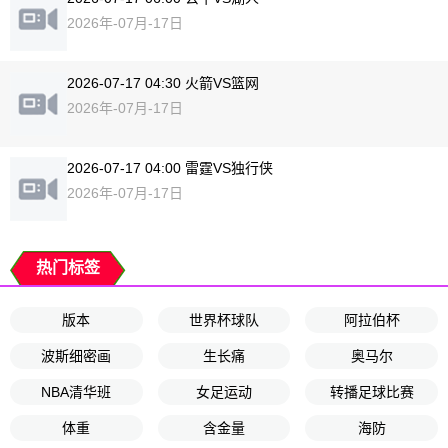
2026年-07月-17日
2026-07-17 04:30 火箭VS篮网
2026年-07月-17日
2026-07-17 04:00 雷霆VS独行侠
2026年-07月-17日
热门标签
版本
世界杯球队
阿拉伯杯
波斯细密画
生长痛
奥马尔
NBA清华班
女足运动
转播足球比赛
体重
含金量
海防