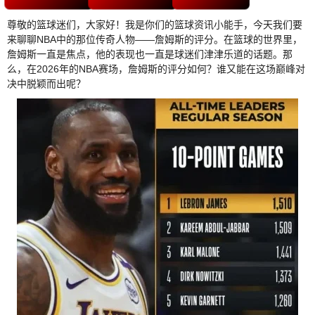
尊敬的篮球迷们，大家好！我是你们的篮球资讯小能手，今天我们要
来聊聊NBA中的那位传奇人物——詹姆斯的评分。在篮球的世界里，
詹姆斯一直是焦点，他的表现也一直是球迷们津津乐道的话题。那
么，在2026年的NBA赛场，詹姆斯的评分如何？谁又能在这场巅峰对
决中脱颖而出呢？