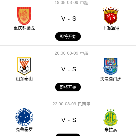
19:35
08-09
中超
V
S
-
重庆铜梁龙
上海海港
即将开始
20:00
08-09
中超
V
S
-
山东泰山
天津津门虎
即将开始
22:00
08-09
巴西甲
V
S
-
克鲁塞罗
米拉索