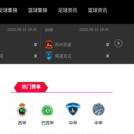
足球集锦
篮球集锦
足球资讯
篮球资讯
2026-08-16 19:30
2026-08-16 19:00
中甲
中甲
0
苏州东吴
0
深
夫
0
南通支云
0
宁
热门赛事
西甲
巴西甲
中甲
中甲