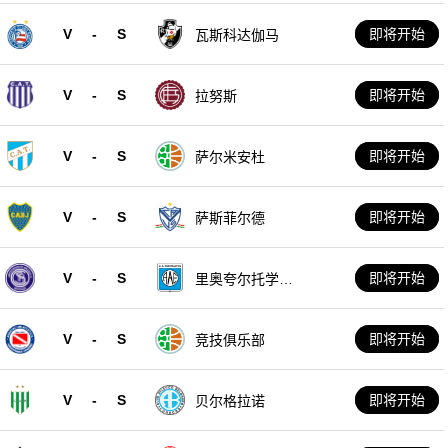
V
-
S
即将开始
瓦斯科达伽马
V
-
S
即将开始
拉努斯
V
-
S
即将开始
萨尔米安杜
V
-
S
即将开始
萨斯菲尔德
V
-
S
即将开始
里奥夸尔托学生
队
V
-
S
即将开始
竞技俱乐部
V
-
S
即将开始
贝尔格拉诺