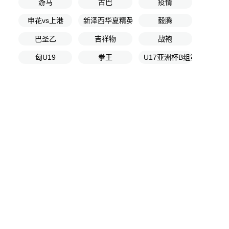
游马
古巴
疫情
申花vs上港
新泽西华夏精英小将
毅腾
巴圣乙
吉祥物
战袍
匈U19
拳王
U17亚洲杯B组第1轮