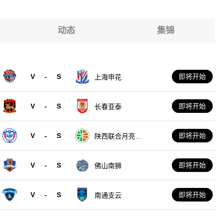
动态
集锦
V
-
S
即将开始
上海申花
V
-
S
即将开始
长春亚泰
V
-
S
即将开始
陕西联合月亮泊
队
V
-
S
即将开始
佛山南狮
V
-
S
即将开始
南通支云