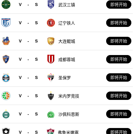
V
-
S
即将开始
武汉三镇
V
-
S
即将开始
辽宁铁人
V
-
S
即将开始
大连鲲城
V
-
S
即将开始
成都蓉城
V
-
S
即将开始
圣保罗
V
-
S
即将开始
米内罗竞技
V
-
S
即将开始
沙佩科恩斯
V
-
S
即将开始
弗鲁米嫩塞