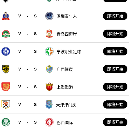
V
-
S
即将开始
深圳青年人
V
-
S
即将开始
青岛西海岸
V
-
S
即将开始
宁波职业足球俱
乐部
V
-
S
即将开始
广西恒宸
V
-
S
即将开始
上海海港
V
-
S
即将开始
天津津门虎
V
-
S
即将开始
巴西国际