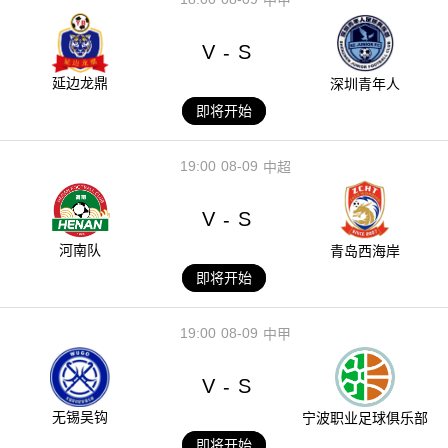
V
S
-
延边龙鼎
深圳青年人
即将开始
19:00
08-09
中超
V
S
-
河南队
青岛西海岸
即将开始
19:00
08-09
中甲
V
S
-
无锡吴钩
宁波职业足球俱乐部
即将开始