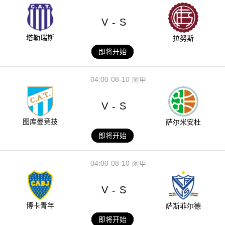
V
S
-
塔勒瑞斯
拉努斯
即将开始
04:00
08-10
阿甲
V
S
-
图库曼竞技
萨尔米安杜
即将开始
04:00
08-10
阿甲
V
S
-
博卡青年
萨斯菲尔德
即将开始