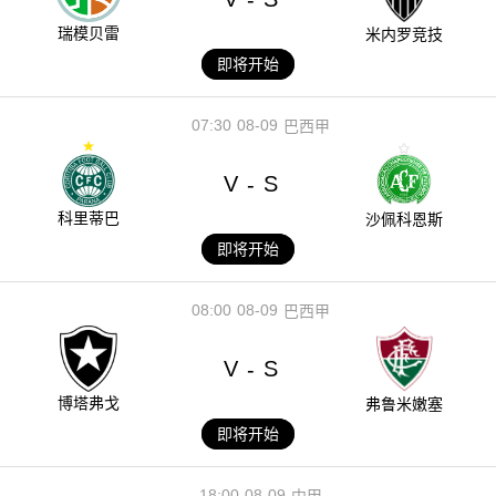
瑞模贝雷
米内罗竞技
即将开始
07:30
08-09
巴西甲
V
S
-
科里蒂巴
沙佩科恩斯
即将开始
08:00
08-09
巴西甲
V
S
-
博塔弗戈
弗鲁米嫩塞
即将开始
18:00
08-09
中甲