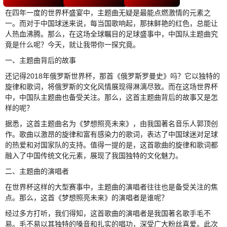
在四年一度的世界杯盛宴中，主题曲无疑是最能点燃激情的元素之
一。而对于中国球迷来说，每当国歌响起，那抹鲜艳的红色，总能让
人热血沸腾。那么，在这场全球瞩目的足球盛事中，中国队主题曲究
竟是什么呢？今天，就让我带你一探究竟。
一、主题曲背后的故事
还记得2018年俄罗斯世界杯，那首《俄罗斯罗曼史》吗？它以独特的
旋律和歌词，将俄罗斯的文化风情展现得淋漓尽致。而在这场世界杯
中，中国队主题曲也备受关注。那么，这首主题曲背后的故事又是怎
样的呢？
据悉，这首主题曲名为《梦想照亮未来》，由我国著名音乐人郭顶创
作。歌曲以激昂的旋律和富有感染力的歌词，表达了中国球迷对足球
的热爱和对国家队的支持。值得一提的是，这首歌曲的旋律和歌词都
融入了中国传统文化元素，展现了我国独特的文化魅力。
二、主题曲的演唱者
在世界杯这样的大型赛事中，主题曲的演唱者往往也是备受关注的焦
点。那么，这首《梦想照亮未来》的演唱者是谁呢？
经过多方打听，我们得知，这首歌曲的演唱者是我国著名歌手毛不
易。毛不易以其独特的嗓音和扎实的唱功，深受广大粉丝喜爱。此次