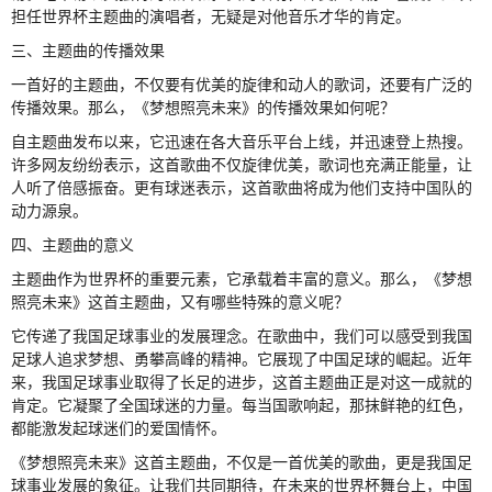
担任世界杯主题曲的演唱者，无疑是对他音乐才华的肯定。
三、主题曲的传播效果
一首好的主题曲，不仅要有优美的旋律和动人的歌词，还要有广泛的
传播效果。那么，《梦想照亮未来》的传播效果如何呢？
自主题曲发布以来，它迅速在各大音乐平台上线，并迅速登上热搜。
许多网友纷纷表示，这首歌曲不仅旋律优美，歌词也充满正能量，让
人听了倍感振奋。更有球迷表示，这首歌曲将成为他们支持中国队的
动力源泉。
四、主题曲的意义
主题曲作为世界杯的重要元素，它承载着丰富的意义。那么，《梦想
照亮未来》这首主题曲，又有哪些特殊的意义呢？
它传递了我国足球事业的发展理念。在歌曲中，我们可以感受到我国
足球人追求梦想、勇攀高峰的精神。它展现了中国足球的崛起。近年
来，我国足球事业取得了长足的进步，这首主题曲正是对这一成就的
肯定。它凝聚了全国球迷的力量。每当国歌响起，那抹鲜艳的红色，
都能激发起球迷们的爱国情怀。
《梦想照亮未来》这首主题曲，不仅是一首优美的歌曲，更是我国足
球事业发展的象征。让我们共同期待，在未来的世界杯舞台上，中国