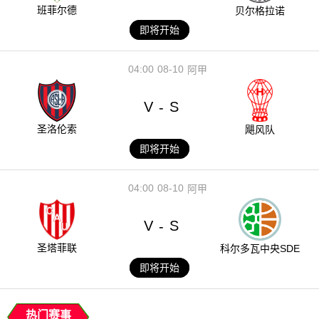
班菲尔德
贝尔格拉诺
即将开始
04:00
08-10
阿甲
V
S
-
圣洛伦索
飓风队
即将开始
04:00
08-10
阿甲
V
S
-
圣塔菲联
科尔多瓦中央SDE
即将开始
热门赛事