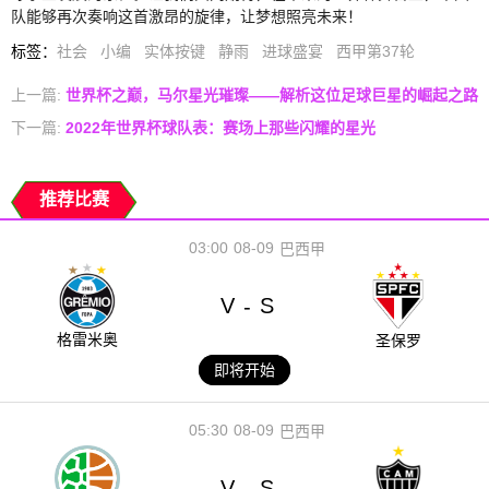
队能够再次奏响这首激昂的旋律，让梦想照亮未来！
标签
：
社会
小编
实体按键
静雨
进球盛宴
西甲第37轮
上一篇:
世界杯之巅，马尔星光璀璨——解析这位足球巨星的崛起之路
下一篇:
2022年世界杯球队表：赛场上那些闪耀的星光
推荐比赛
03:00
08-09
巴西甲
V
S
-
格雷米奥
圣保罗
即将开始
05:30
08-09
巴西甲
V
S
-