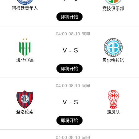
阿根廷青年人
竞技俱乐部
即将开始
04:00
08-10
阿甲
V
S
-
班菲尔德
贝尔格拉诺
即将开始
04:00
08-10
阿甲
V
S
-
圣洛伦索
飓风队
即将开始
04:00
08-10
阿甲