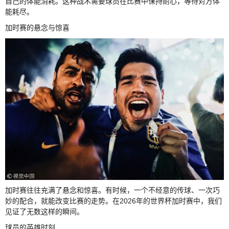
自己的体能消耗。这种战术需要球员在比赛中保持耐心，等待对方体
能耗尽。
加时赛的悬念与惊喜
加时赛往往充满了悬念和惊喜。有时候，一个不经意的传球、一次巧
妙的配合，就能改变比赛的走势。在2026年的世界杯加时赛中，我们
见证了无数这样的瞬间。
球员的英雄时刻