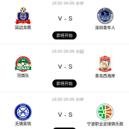
18:00
08-09
中甲
V
S
-
延边龙鼎
深圳青年人
即将开始
19:00
08-09
中超
V
S
-
河南队
青岛西海岸
即将开始
19:00
08-09
中甲
V
S
-
无锡吴钩
宁波职业足球俱乐部