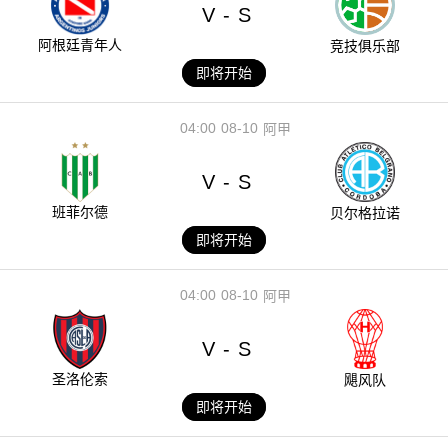
V
S
-
阿根廷青年人
竞技俱乐部
即将开始
04:00
08-10
阿甲
V
S
-
班菲尔德
贝尔格拉诺
即将开始
04:00
08-10
阿甲
V
S
-
圣洛伦索
飓风队
即将开始