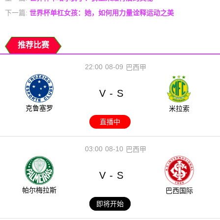
下一篇:
世界杯单杠女孩：她，如何用力量诠释运动之美
推荐比赛
22:00
08-09
巴西甲
V
S
-
克鲁塞罗
米拉索
直播中
03:00
08-10
巴西甲
V
S
-
帕尔梅拉斯
巴西国际
即将开始