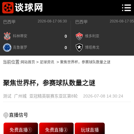
2026-08-17 06:30
2026-08-17 05
巴西甲
巴西甲
0
科林蒂安
维多利亚
0
克鲁塞罗
博塔弗戈
当前位置:
>
>
网站首页
足球资讯
聚焦世界杯，参赛球队数量之谜
聚焦世界杯，参赛球队数量之谜
测试
广州城
亚冠精英联赛东亚区第8轮
2026-07-08 14:30:24
直播信号
免费直播①
免费直播②
玩球直播