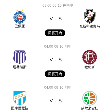
03:00
08-10
巴西甲
V
S
-
巴伊亚
瓦斯科达伽马
即将开始
04:00
08-10
阿甲
V
S
-
塔勒瑞斯
拉努斯
即将开始
04:00
08-10
阿甲
V
S
-
图库曼竞技
萨尔米安杜