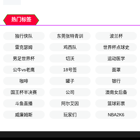
热门标签
独行侠队
东莞张特青训
波兰杯
雷克瑟姆
鸡西队
世界杯点球史
男足世界杯
切沃
运动医学
公牛vs老鹰
18号签
面罩
咖啡
罐子
银行
国王杯半决赛
公司
澳南女后备
斗鱼直播
阿尔艾因
篮球彩票
威廉姆斯
玩家们
NBA2K6