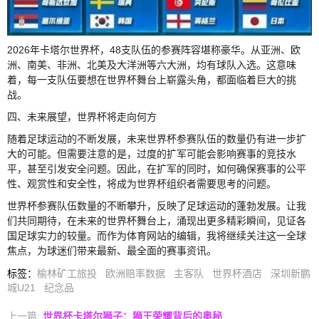
2026年卡塔尔世界杯，48支队伍的参赛阵容堪称豪华。从亚洲、欧
洲、南美、非洲、北美及大洋洲等六大洲，均有球队入选。这意味
着，每一支队伍要想在世界杯舞台上崭露头角，都面临着巨大的挑
战。
四、未来展望，世界杯将走向何方
随着足球运动的不断发展，未来世界杯参赛队伍的数量仍有进一步扩
大的可能。但需要注意的是，过度的扩军可能会影响赛事的竞技水
平，甚至引发安全问题。因此，在扩军的同时，如何确保赛事的公平
性、观赏性和安全性，将成为世界杯组织者需要思考的问题。
世界杯参赛队伍数量的不断攀升，反映了足球运动的蓬勃发展。让我
们共同期待，在未来的世界杯舞台上，涌现出更多精彩瞬间，见证各
国足球实力的较量。而作为体育网站的编辑，我将继续关注这一全球
焦点，为球迷们带来最新、最全面的赛事资讯。
标签
：
榆林矿工旅投
欧洲赔率数据
主客队
世界杯酒店
深圳新鹏
城U21
纪念品
上一篇:
世界杯卡塔尔狮子：狮王荣耀背后的奥秘