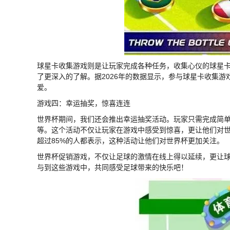
球星卡收集游戏则是让玩家完成各种任务，收集心仪的球星
了更深入的了解。据2026年的数据显示，参与球星卡收集游
爱。
游戏四：幸运抽奖，惊喜连连
世界杯期间，我们还会推出幸运抽奖活动。玩家只需完成简
等。这个活动不仅让玩家在游戏中感受到惊喜，更让他们对世
超过85%的人都表示，这种活动让他们对世界杯更加关注。
世界杯促销游戏，不仅让足球的激情在线上得以延续，更让
与到这些游戏中，共同感受足球带来的快乐吧！