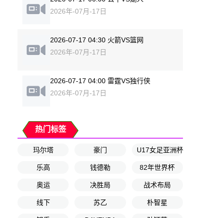
2026年-07月-17日
2026-07-17 04:30 火箭VS篮网
2026年-07月-17日
2026-07-17 04:00 雷霆VS独行侠
2026年-07月-17日
热门标签
玛尔塔
豪门
U17女足亚洲杯
乐高
钱德勒
82年世界杯
奥运
决胜局
战术布局
线下
苏乙
朴智星