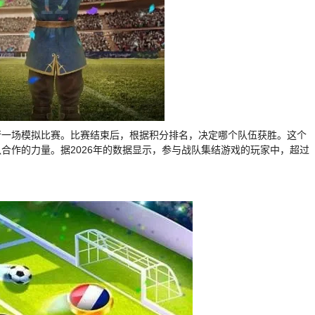
行一场模拟比赛。比赛结束后，根据积分排名，决定哪个队伍获胜。这个
合作的力量。据2026年的数据显示，参与战队集结游戏的玩家中，超过