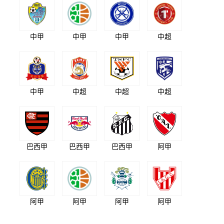
中甲
中甲
中甲
中超
中甲
中超
中超
中超
巴西甲
巴西甲
巴西甲
阿甲
阿甲
阿甲
阿甲
阿甲