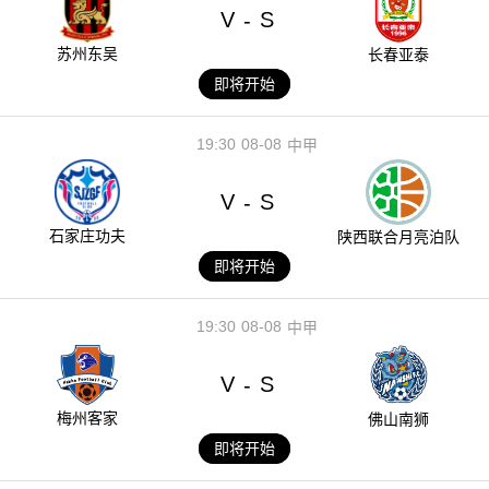
V
S
-
苏州东吴
长春亚泰
即将开始
19:30
08-08
中甲
V
S
-
石家庄功夫
陕西联合月亮泊队
即将开始
19:30
08-08
中甲
V
S
-
梅州客家
佛山南狮
即将开始