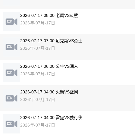
2026-07-17 08:00 老鹰VS灰熊
2026年-07月-17日
2026-07-17 07:00 尼克斯VS勇士
2026年-07月-17日
2026-07-17 06:00 公牛VS湖人
2026年-07月-17日
2026-07-17 04:30 火箭VS篮网
2026年-07月-17日
2026-07-17 04:00 雷霆VS独行侠
2026年-07月-17日