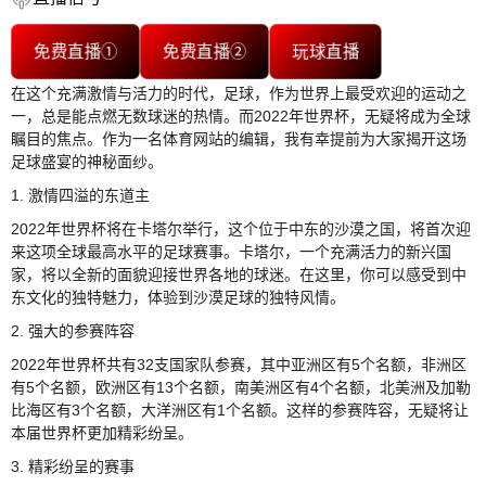
免费直播①
免费直播②
玩球直播
在这个充满激情与活力的时代，足球，作为世界上最受欢迎的运动之
一，总是能点燃无数球迷的热情。而2022年世界杯，无疑将成为全球
瞩目的焦点。作为一名体育网站的编辑，我有幸提前为大家揭开这场
足球盛宴的神秘面纱。
1. 激情四溢的东道主
2022年世界杯将在卡塔尔举行，这个位于中东的沙漠之国，将首次迎
来这项全球最高水平的足球赛事。卡塔尔，一个充满活力的新兴国
家，将以全新的面貌迎接世界各地的球迷。在这里，你可以感受到中
东文化的独特魅力，体验到沙漠足球的独特风情。
2. 强大的参赛阵容
2022年世界杯共有32支国家队参赛，其中亚洲区有5个名额，非洲区
有5个名额，欧洲区有13个名额，南美洲区有4个名额，北美洲及加勒
比海区有3个名额，大洋洲区有1个名额。这样的参赛阵容，无疑将让
本届世界杯更加精彩纷呈。
3. 精彩纷呈的赛事