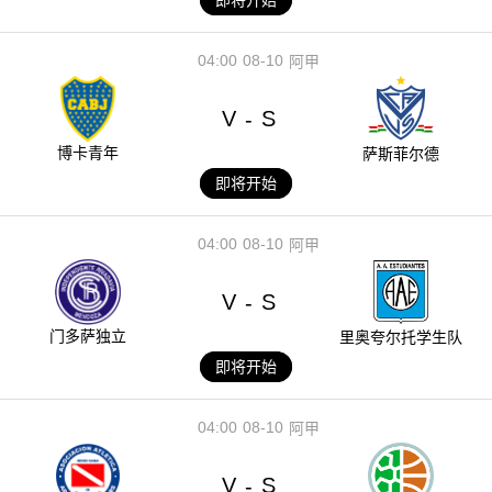
04:00
08-10
阿甲
V
S
-
博卡青年
萨斯菲尔德
即将开始
04:00
08-10
阿甲
V
S
-
门多萨独立
里奥夸尔托学生队
即将开始
04:00
08-10
阿甲
V
S
-