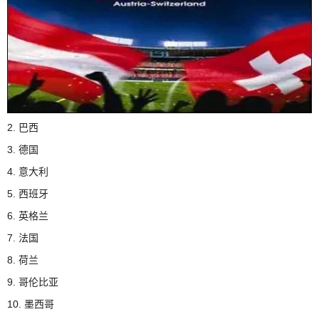
2. 巴西
3. 德国
4. 意大利
5. 西班牙
6. 英格兰
7. 法国
8. 荷兰
9. 哥伦比亚
10. 墨西哥