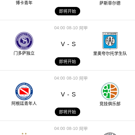
博卡青年
萨斯菲尔德
即将开始
04:00
08-10
阿甲
V
S
-
门多萨独立
里奥夸尔托学生队
即将开始
04:00
08-10
阿甲
V
S
-
阿根廷青年人
竞技俱乐部
即将开始
04:00
08-10
阿甲