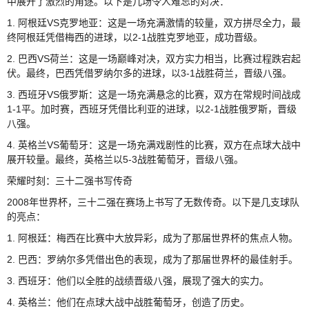
中展开了激烈的角逐。以下是几场令人难忘的对决：
1. 阿根廷VS克罗地亚：这是一场充满激情的较量，双方拼尽全力，最
终阿根廷凭借梅西的进球，以2-1战胜克罗地亚，成功晋级。
2. 巴西VS荷兰：这是一场巅峰对决，双方实力相当，比赛过程跌宕起
伏。最终，巴西凭借罗纳尔多的进球，以3-1战胜荷兰，晋级八强。
3. 西班牙VS俄罗斯：这是一场充满悬念的比赛，双方在常规时间战成
1-1平。加时赛，西班牙凭借比利亚的进球，以2-1战胜俄罗斯，晋级
八强。
4. 英格兰VS葡萄牙：这是一场充满戏剧性的比赛，双方在点球大战中
展开较量。最终，英格兰以5-3战胜葡萄牙，晋级八强。
荣耀时刻：三十二强书写传奇
2008年世界杯，三十二强在赛场上书写了无数传奇。以下是几支球队
的亮点：
1. 阿根廷：梅西在比赛中大放异彩，成为了那届世界杯的焦点人物。
2. 巴西：罗纳尔多凭借出色的表现，成为了那届世界杯的最佳射手。
3. 西班牙：他们以全胜的战绩晋级八强，展现了强大的实力。
4. 英格兰：他们在点球大战中战胜葡萄牙，创造了历史。