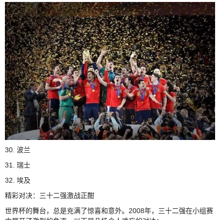
30. 波兰
31. 瑞士
32. 埃及
精彩对决：三十二强激战正酣
世界杯的舞台，总是充满了惊喜和意外。2008年，三十二强在小组赛