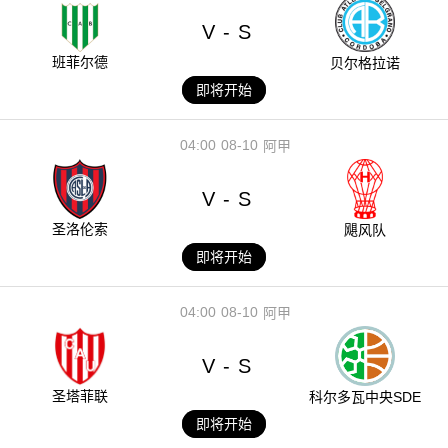
V
S
-
班菲尔德
贝尔格拉诺
即将开始
04:00
08-10
阿甲
V
S
-
圣洛伦索
飓风队
即将开始
04:00
08-10
阿甲
V
S
-
圣塔菲联
科尔多瓦中央SDE
即将开始