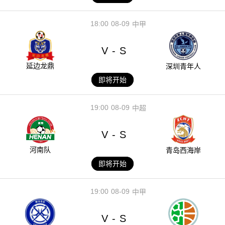
18:00
08-09
中甲
V
S
-
延边龙鼎
深圳青年人
即将开始
19:00
08-09
中超
V
S
-
河南队
青岛西海岸
即将开始
19:00
08-09
中甲
V
S
-