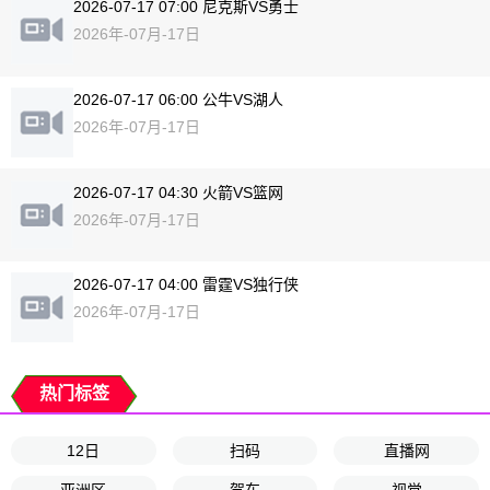
2026-07-17 07:00 尼克斯VS勇士
2026年-07月-17日
2026-07-17 06:00 公牛VS湖人
2026年-07月-17日
2026-07-17 04:30 火箭VS篮网
2026年-07月-17日
2026-07-17 04:00 雷霆VS独行侠
2026年-07月-17日
热门标签
12日
扫码
直播网