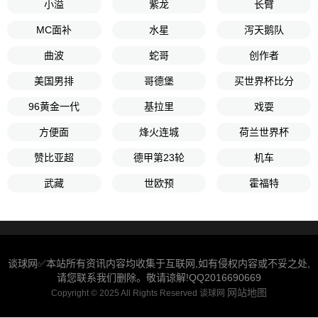
小溢
紫龙
长臂
MC面补
水星
泻天鹅队
曲波
蛇哥
创作者
美国男排
哥德堡
买世界杯比分
96黄金一代
基拉里
戏耍
方便面
烽火连城
荷兰世界杯
赞比亚超
德甲第23轮
机车
武藏
世欧预
霍福特
谈球网✅本站所有资讯内容均收集于互联网,如有侵权内容或不妥之处,
请您联系我们删除。敬请谅解!QQ2016690669
网站地图
Copyright © 2025 All Rights Reserved 谈球网