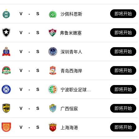
V
-
S
即将开始
沙佩科恩斯
V
-
S
即将开始
弗鲁米嫩塞
V
-
S
即将开始
深圳青年人
V
-
S
即将开始
青岛西海岸
V
-
S
即将开始
宁波职业足球俱
乐部
V
-
S
即将开始
广西恒宸
V
-
S
即将开始
上海海港