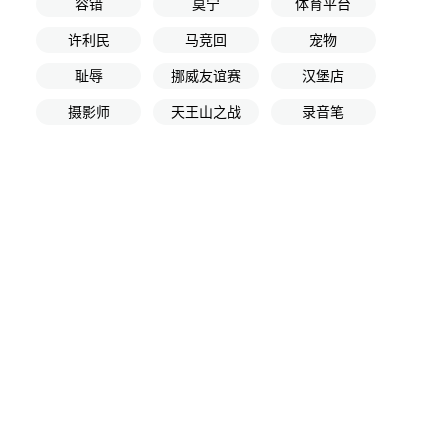
容错
莫宁
体育平台
许利民
马竞回
宠物
耻辱
挪威友谊赛
汉堡店
摄影师
天王山之战
录音笔