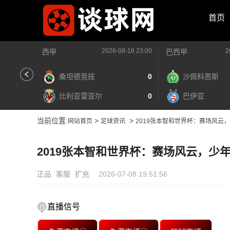
首页
2026-08-16 23:00
2
西甲
巴西甲
桑坦德竞技
0
沙佩科恩斯
比利亚雷亚尔
0
巴伊亚
当前位置:
>
>
网站首页
足球资讯
2019张本智和世界杯：赛场风云
2019张本智和世界杯：赛场风云，少
正品
客服
扩充
2026-07-08 19:51:56
直播信号