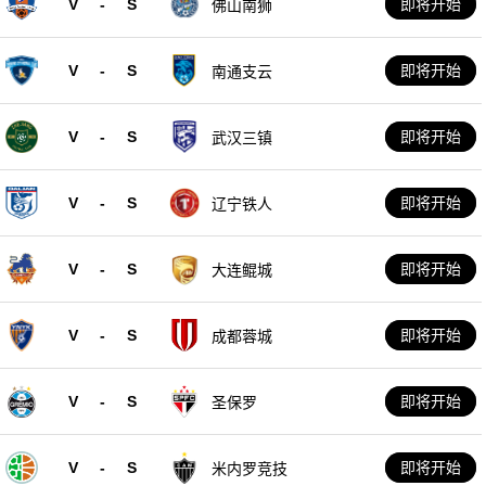
V
-
S
即将开始
佛山南狮
V
-
S
即将开始
南通支云
V
-
S
即将开始
武汉三镇
V
-
S
即将开始
辽宁铁人
V
-
S
即将开始
大连鲲城
V
-
S
即将开始
成都蓉城
V
-
S
即将开始
圣保罗
V
-
S
即将开始
米内罗竞技