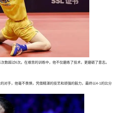
练次数超过6次。在艰苦的训练中，他不仅磨练了技术，更磨砺了意志。
的对手，他毫不畏惧，凭借精湛的技艺和顽强的毅力，最终以4-1的比分