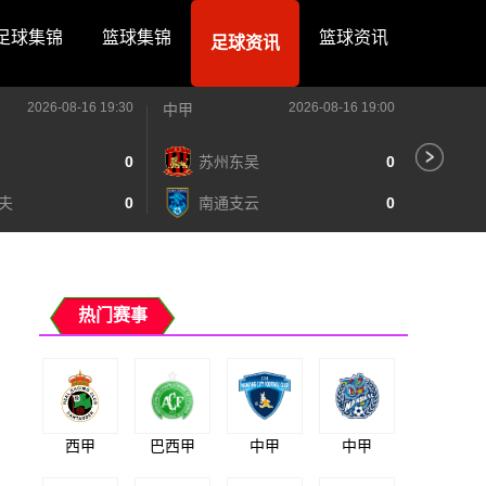
足球集锦
篮球集锦
篮球资讯
足球资讯
2026-08-16 19:30
2026-08-16 19:00
中甲
中甲
0
苏州东吴
0
深
夫
0
南通支云
0
宁
热门赛事
西甲
巴西甲
中甲
中甲