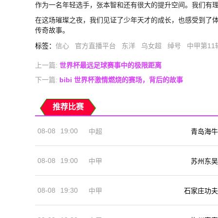
作为一名年轻选手，张本智和还有很大的提升空间。我们有
在这场璀璨之夜，我们见证了少年天才的成长，也感受到了
传奇故事。
标签
：
信心
官方直播平台
东洋
乌女超
绰号
中甲第11
上一篇:
世界杯最远足球赛事中的极限距离
下一篇:
bibi 世界杯激情燃烧的赛场，背后的故事
推荐比赛
08-08
19:00
中超
青岛海牛
08-08
19:00
中甲
苏州东吴
08-08
19:30
中甲
石家庄功夫