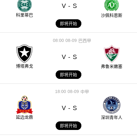
V
S
-
科里蒂巴
沙佩科恩斯
即将开始
08:00
08-09
巴西甲
V
S
-
博塔弗戈
弗鲁米嫩塞
即将开始
18:00
08-09
中甲
V
S
-
延边龙鼎
深圳青年人
即将开始