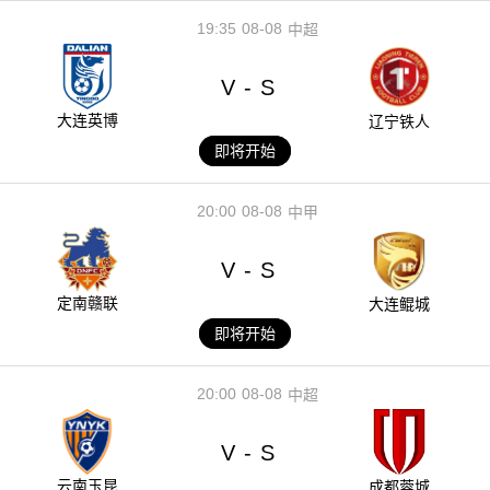
19:35
08-08
中超
V
S
-
大连英博
辽宁铁人
即将开始
20:00
08-08
中甲
V
S
-
定南赣联
大连鲲城
即将开始
20:00
08-08
中超
V
S
-
云南玉昆
成都蓉城