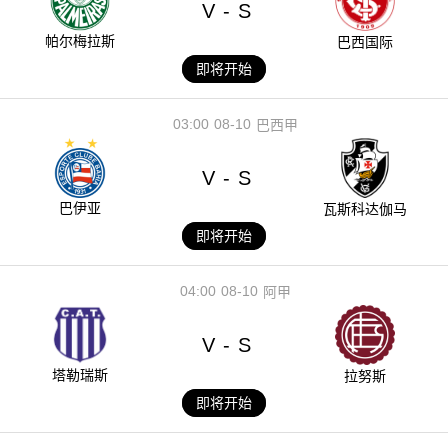
V
S
-
帕尔梅拉斯
巴西国际
即将开始
03:00
08-10
巴西甲
V
S
-
巴伊亚
瓦斯科达伽马
即将开始
04:00
08-10
阿甲
V
S
-
塔勒瑞斯
拉努斯
即将开始