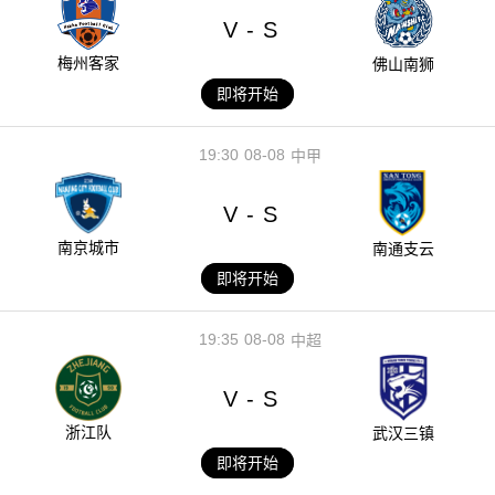
V
S
-
梅州客家
佛山南狮
即将开始
19:30
08-08
中甲
V
S
-
南京城市
南通支云
即将开始
19:35
08-08
中超
V
S
-
浙江队
武汉三镇
即将开始