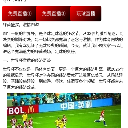
免费直播①
免费直播②
玩球直播
绿茵盛宴，激情四溢
四年一度的世界杯，是全球足球迷的狂欢节。从32强的激烈角逐，到
决赛的巅峰对决，每一场比赛都充满了悬念与激情。作为体育网站的
编辑，我有幸见证了无数经典的瞬间，今天，就让我带领大家一起走
进这个充满魅力的绿茵战场，足球的奥秘。
一、世界杯背后的经济奇迹
世界杯不仅仅是一场体育盛宴，更是一个巨大的经济引擎。据2026年
的数据显示，世界杯对举办国的经济贡献可达数百亿美元。从场馆建
设、基础设施建设，到旅游、餐饮、住宿等各个领域，世界杯都带来
了巨大的经济效益。