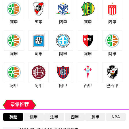
阿甲
阿甲
阿甲
阿甲
阿甲
阿甲
阿甲
阿甲
阿甲
阿甲
阿甲
阿甲
阿甲
西甲
巴西甲
录像推荐
英超
德甲
法甲
西甲
意甲
NBA