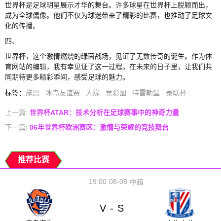
世界杯是足球明星展示才华的舞台。许多球星在世界杯上脱颖而出，
成为全球偶像。他们不仅为球迷带来了精彩的比赛，也推动了足球文
化的传播。
四、
世界杯，这个激情燃烧的绿茵战场，见证了无数传奇的诞生。作为体
育网站的编辑，我有幸见证了这一过程。在未来的日子里，让我们共
同期待更多精彩瞬间，感受足球的魅力。
标签
：
施恩
冰岛友谊赛
人缘
竞彩图
特雷勒堡
泰联杯
上一篇:
世界杯ATAR：技术分析在足球赛事中的神奇力量
下一篇:
06年世界杯欧洲赛区：激情与荣耀的竞技舞台
推荐比赛
19:00
08-08
中超
V
S
-