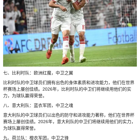
七、比利时队：欧洲红魔，中卫之翼
比利时队的中卫球员们拥有出色的身体素质和进攻能力，他们在世界
杯赛场上屡创佳绩。2026年，比利时队的中卫们将继续用他们的实
力，为球队赢得荣誉。
八、意大利队：蓝衣军团，中卫之魂
意大利队的中卫球员们以出色的防守和进攻能力著称，他们在世界杯
赛场上屡创佳绩。2026年，意大利队的中卫们将继续用他们的实力，
为球队赢得荣誉。
九、荷兰队：橙衣军团，中卫之锋