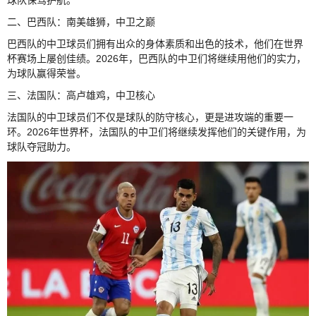
二、巴西队：南美雄狮，中卫之巅
巴西队的中卫球员们拥有出众的身体素质和出色的技术，他们在世界
杯赛场上屡创佳绩。2026年，巴西队的中卫们将继续用他们的实力，
为球队赢得荣誉。
三、法国队：高卢雄鸡，中卫核心
法国队的中卫球员们不仅是球队的防守核心，更是进攻端的重要一
环。2026年世界杯，法国队的中卫们将继续发挥他们的关键作用，为
球队夺冠助力。