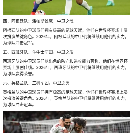
四、阿根廷队：潘帕斯雄鹰，中卫之魂
阿根廷队的中卫球员们拥有极高的足球天赋，他们在世界杯赛场上屡
次扮演关键角色。2026年，阿根廷队的中卫们将继续用他们的实力，
为球队冲击冠军。
五、西班牙队：斗牛士军团，中卫之盾
西班牙队的中卫球员们以出色的防守和进攻能力著称，他们在世界杯
赛场上屡创佳绩。2026年，西班牙队的中卫们将继续用他们的实力，
为球队赢得荣誉。
六、英格兰队：三狮军团，中卫之勇
英格兰队的中卫球员们拥有极高的足球天赋，他们在世界杯赛场上屡
次扮演关键角色。2026年，英格兰队的中卫们将继续用他们的实力，
为球队冲击冠军。