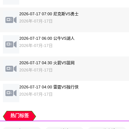
2026-07-17 07:00 尼克斯VS勇士
2026年-07月-17日
2026-07-17 06:00 公牛VS湖人
2026年-07月-17日
2026-07-17 04:30 火箭VS篮网
2026年-07月-17日
2026-07-17 04:00 雷霆VS独行侠
2026年-07月-17日
热门标签