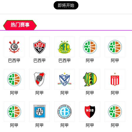
即将开始
热门赛事
巴西甲
巴西甲
巴西甲
阿甲
阿甲
阿甲
阿甲
阿甲
阿甲
阿甲
阿甲
阿甲
阿甲
阿甲
阿甲