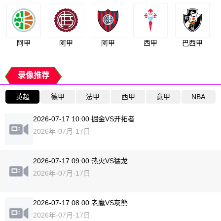
阿甲
阿甲
阿甲
西甲
巴西甲
录像推荐
英超
德甲
法甲
西甲
意甲
NBA
2026-07-17 10:00 掘金VS开拓者
2026年-07月-17日
2026-07-17 09:00 热火VS猛龙
2026年-07月-17日
2026-07-17 08:00 老鹰VS灰熊
2026年-07月-17日