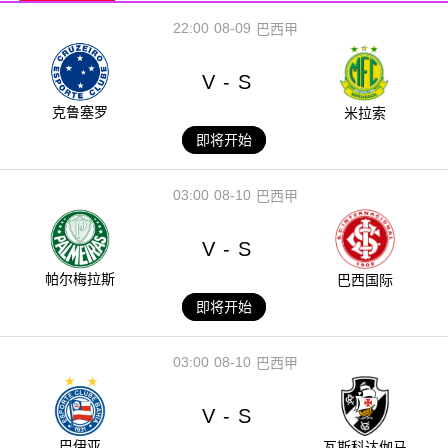
22:00
08-09
巴西甲
V
S
-
克鲁塞罗
米拉索
即将开始
03:00
08-10
巴西甲
V
S
-
帕尔梅拉斯
巴西国际
即将开始
03:00
08-10
巴西甲
V
S
-
巴伊亚
瓦斯科达伽马