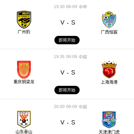
19:30
08-09
中甲
V
S
-
广州豹
广西恒宸
即将开始
19:35
08-09
中超
V
S
-
重庆铜梁龙
上海海港
即将开始
20:00
08-09
中超
V
S
-
山东泰山
天津津门虎