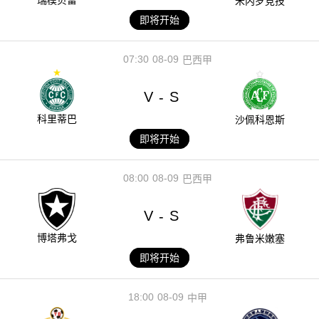
米内罗竞技
即将开始
07:30
08-09
巴西甲
V
S
-
科里蒂巴
沙佩科恩斯
即将开始
08:00
08-09
巴西甲
V
S
-
博塔弗戈
弗鲁米嫩塞
即将开始
18:00
08-09
中甲