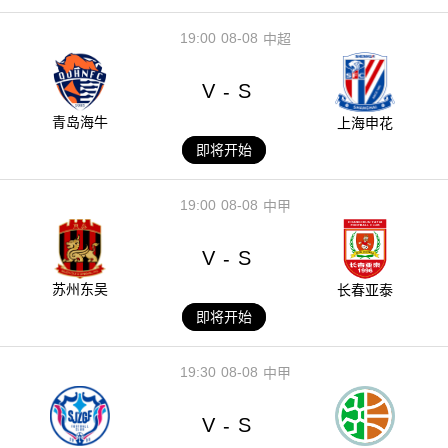
19:00
08-08
中超
V
S
-
青岛海牛
上海申花
即将开始
19:00
08-08
中甲
V
S
-
苏州东吴
长春亚泰
即将开始
19:30
08-08
中甲
V
S
-