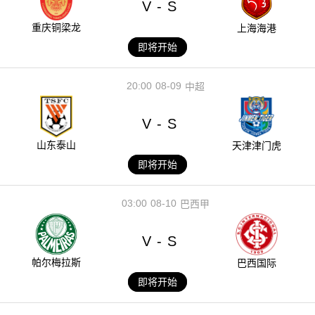
V
S
-
重庆铜梁龙
上海海港
即将开始
20:00
08-09
中超
V
S
-
山东泰山
天津津门虎
即将开始
03:00
08-10
巴西甲
V
S
-
帕尔梅拉斯
巴西国际
即将开始