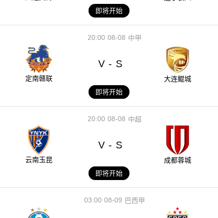
即将开始
20:00
08-08
中甲
V
S
-
定南赣联
大连鲲城
即将开始
20:00
08-08
中超
V
S
-
云南玉昆
成都蓉城
即将开始
03:00
08-09
巴西甲