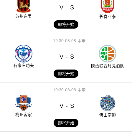
V
S
-
苏州东吴
长春亚泰
即将开始
19:30
08-08
中甲
V
S
-
石家庄功夫
陕西联合月亮泊队
即将开始
19:30
08-08
中甲
V
S
-
梅州客家
佛山南狮
即将开始