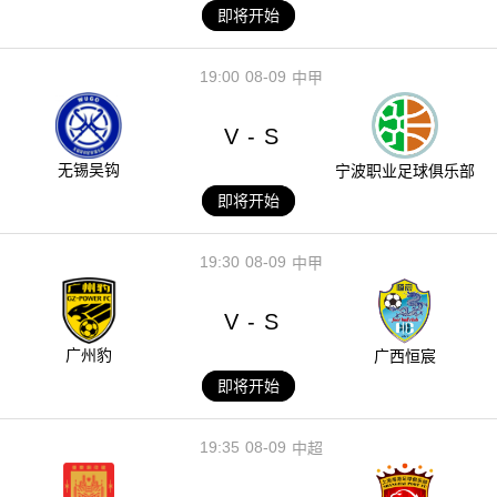
即将开始
19:00
08-09
中甲
V
S
-
无锡吴钩
宁波职业足球俱乐部
即将开始
19:30
08-09
中甲
V
S
-
广州豹
广西恒宸
即将开始
19:35
08-09
中超