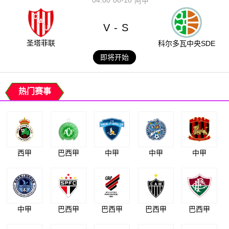
04:00
08-10
阿甲
V
S
-
圣塔菲联
科尔多瓦中央SDE
即将开始
热门赛事
西甲
巴西甲
中甲
中甲
中甲
中甲
巴西甲
巴西甲
巴西甲
巴西甲