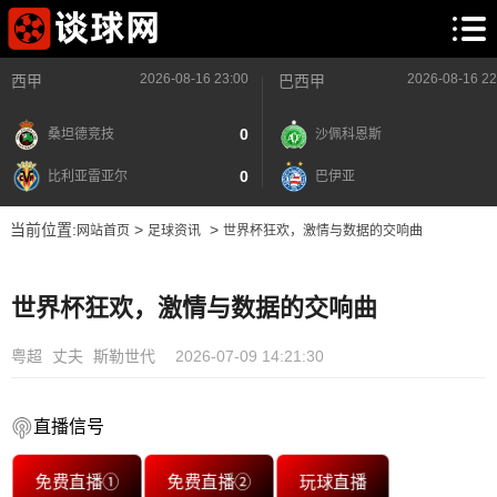
2026-08-16 23:00
2026-08-16 22
西甲
巴西甲
0
桑坦德竞技
沙佩科恩斯
0
比利亚雷亚尔
巴伊亚
当前位置:
>
>
网站首页
足球资讯
世界杯狂欢，激情与数据的交响曲
世界杯狂欢，激情与数据的交响曲
粤超
丈夫
斯勒世代
2026-07-09 14:21:30
直播信号
免费直播①
免费直播②
玩球直播