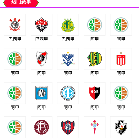
热门赛事
巴西甲
巴西甲
巴西甲
阿甲
阿甲
阿甲
阿甲
阿甲
阿甲
阿甲
阿甲
阿甲
阿甲
阿甲
阿甲