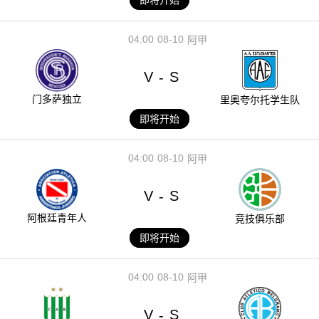
04:00
08-10
阿甲
V
S
-
门多萨独立
里奥夸尔托学生队
即将开始
04:00
08-10
阿甲
V
S
-
阿根廷青年人
竞技俱乐部
即将开始
04:00
08-10
阿甲
V
S
-