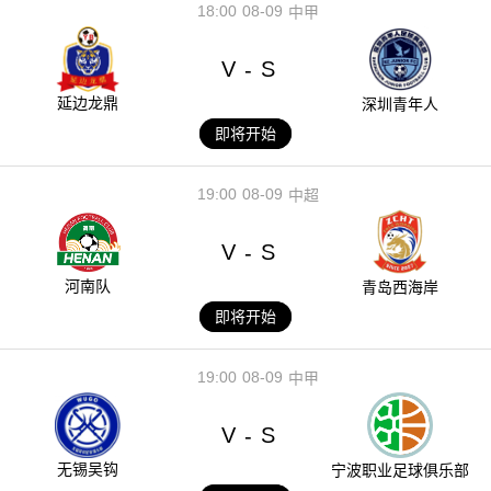
18:00
08-09
中甲
V
S
-
延边龙鼎
深圳青年人
即将开始
19:00
08-09
中超
V
S
-
河南队
青岛西海岸
即将开始
19:00
08-09
中甲
V
S
-
无锡吴钩
宁波职业足球俱乐部