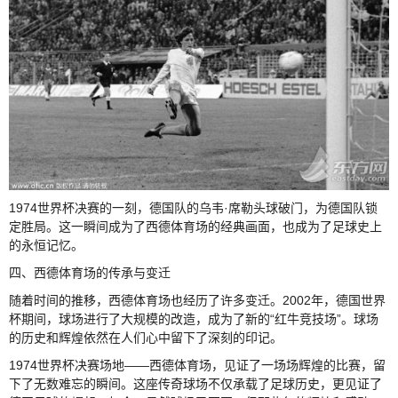
1974世界杯决赛的一刻，德国队的乌韦·席勒头球破门，为德国队锁
定胜局。这一瞬间成为了西德体育场的经典画面，也成为了足球史上
的永恒记忆。
四、西德体育场的传承与变迁
随着时间的推移，西德体育场也经历了许多变迁。2002年，德国世界
杯期间，球场进行了大规模的改造，成为了新的“红牛竞技场”。球场
的历史和辉煌依然在人们心中留下了深刻的印记。
1974世界杯决赛场地——西德体育场，见证了一场场辉煌的比赛，留
下了无数难忘的瞬间。这座传奇球场不仅承载了足球历史，更见证了