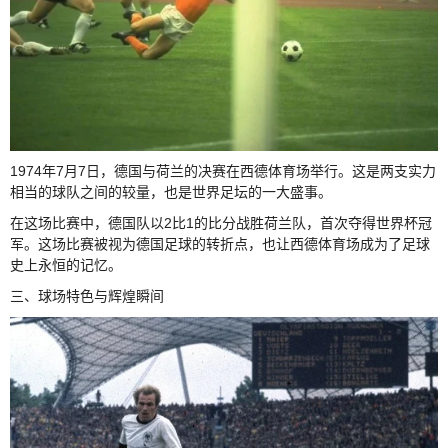
1974年7月7日，德国与荷兰的决赛在西德体育场举行。这是两支实力
相当的球队之间的较量，也是世界足坛的一大盛事。
在这场比赛中，德国队以2比1的比分战胜荷兰队，首次夺得世界杯冠
军。这场比赛被视为德国足球的转折点，也让西德体育场成为了足球
史上永恒的记忆。
三、球场特色与辉煌瞬间