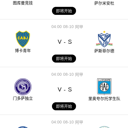
图库曼竞技
萨尔米安杜
即将开始
04:00
08-10
阿甲
V
S
-
博卡青年
萨斯菲尔德
即将开始
04:00
08-10
阿甲
V
S
-
门多萨独立
里奥夸尔托学生队
即将开始
04:00
08-10
阿甲