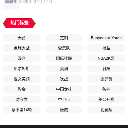
2026年-07月-17日
热门标签
天台
定制
Bunyodkor Youth
点球大战
雷恩队
得益
混合
国际排联
NBA2K网
贝尔坦斯
美洲
射阳
世女美预
次战
德罗赞
彩金
中国女排
防护
防守方
中卫市
美公开赛
意甲第14轮
唐威
北爱超