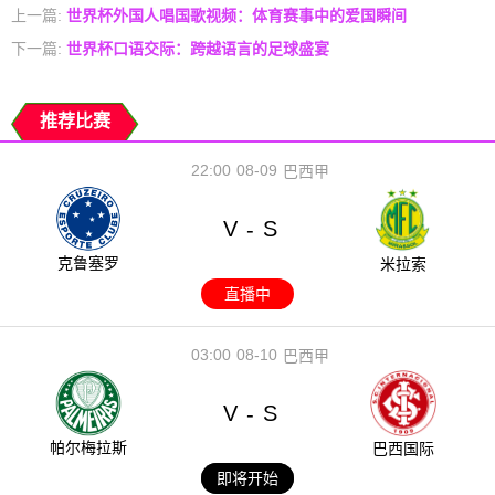
上一篇:
世界杯外国人唱国歌视频：体育赛事中的爱国瞬间
下一篇:
世界杯口语交际：跨越语言的足球盛宴
推荐比赛
22:00
08-09
巴西甲
V
S
-
克鲁塞罗
米拉索
直播中
03:00
08-10
巴西甲
V
S
-
帕尔梅拉斯
巴西国际
即将开始