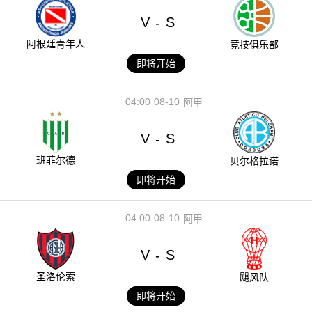
V
S
-
阿根廷青年人
竞技俱乐部
即将开始
04:00
08-10
阿甲
V
S
-
班菲尔德
贝尔格拉诺
即将开始
04:00
08-10
阿甲
V
S
-
圣洛伦索
飓风队
即将开始