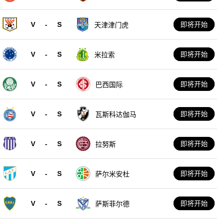
V
-
S
即将开始
天津津门虎
V
-
S
即将开始
米拉索
V
-
S
即将开始
巴西国际
V
-
S
即将开始
瓦斯科达伽马
V
-
S
即将开始
拉努斯
V
-
S
即将开始
萨尔米安杜
V
-
S
即将开始
萨斯菲尔德