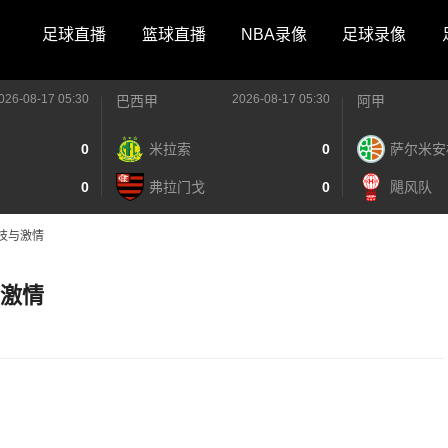
足球直播
篮球直播
NBA录像
足球录像
026-08-17 05:30
2026-08-17 05:30
巴西甲
阿甲
0
米拉索
0
萨尔米安
0
弗拉门戈
0
飓风队
科技与激情
与激情