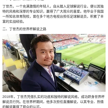
丁世杰，一个充满激情的年轻人，自从踏入足球解说行业，便以其独
特的风格和深厚的专业知识，赢得了广大观众的喜爱。他毕业于我国
一所知名体育院校，曾在多个地方电视台担任足球解说员，积累了丰
富的实战经验。
二、丁世杰的世界杯解说之路
2018年，丁世杰凭借扎实的功底和独特的解说风格，成功跻身世界杯
解说员行列。在世界杯期间，他多次担任直播解说，以其专业、热情
的解说赢得了观众的认可。