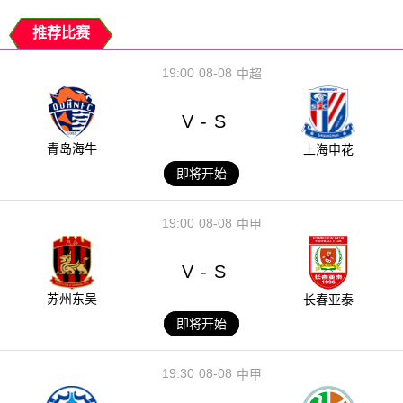
推荐比赛
19:00
08-08
中超
V
S
-
青岛海牛
上海申花
即将开始
19:00
08-08
中甲
V
S
-
苏州东吴
长春亚泰
即将开始
19:30
08-08
中甲