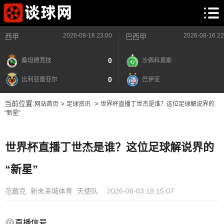
2026-08-16 23:00
2026-08-16 22
西甲
巴西甲
0
桑坦德竞技
沙佩科恩斯
0
比利亚雷亚尔
巴伊亚
当前位置:
>
>
网站首页
足球资讯
世界杯直播丁世杰是谁？这位足球解说界的
“新星”
世界杯直播丁世杰是谁？这位足球解说界的
“新星”
范戴克
新未来城体育
天使队
2026-06-03 18:15:07
直播信号