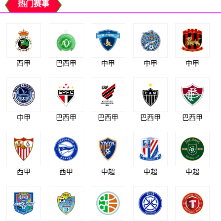
热门赛事
西甲
巴西甲
中甲
中甲
中甲
中甲
巴西甲
巴西甲
巴西甲
巴西甲
西甲
西甲
中超
中超
中超