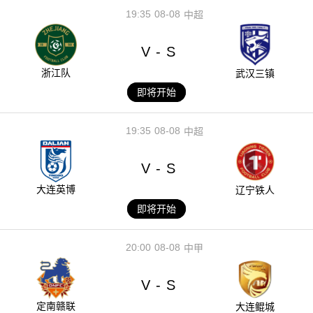
19:35
08-08
中超
V
S
-
浙江队
武汉三镇
即将开始
19:35
08-08
中超
V
S
-
大连英博
辽宁铁人
即将开始
20:00
08-08
中甲
V
S
-
定南赣联
大连鲲城