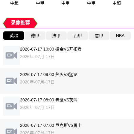
中超
中甲
中甲
中甲
中超
录像推荐
英超
德甲
法甲
西甲
意甲
NBA
2026-07-17 10:00 掘金VS开拓者
2026年-07月-17日
2026-07-17 09:00 热火VS猛龙
2026年-07月-17日
2026-07-17 08:00 老鹰VS灰熊
2026年-07月-17日
2026-07-17 07:00 尼克斯VS勇士
2026年-07月-17日