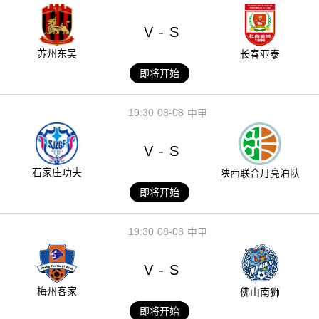
V
S
-
苏州东吴
长春亚泰
即将开始
19:30
08-08
中甲
V
S
-
石家庄功夫
陕西联合月亮泊队
即将开始
19:30
08-08
中甲
V
S
-
梅州客家
佛山南狮
即将开始