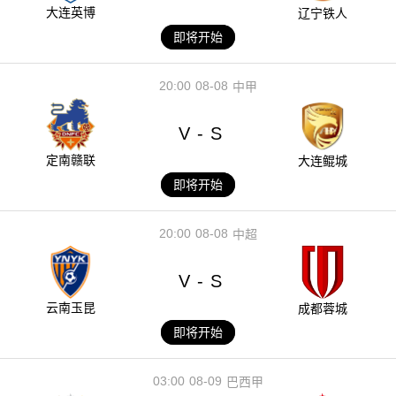
大连英博
辽宁铁人
即将开始
20:00
08-08
中甲
V
S
-
定南赣联
大连鲲城
即将开始
20:00
08-08
中超
V
S
-
云南玉昆
成都蓉城
即将开始
03:00
08-09
巴西甲