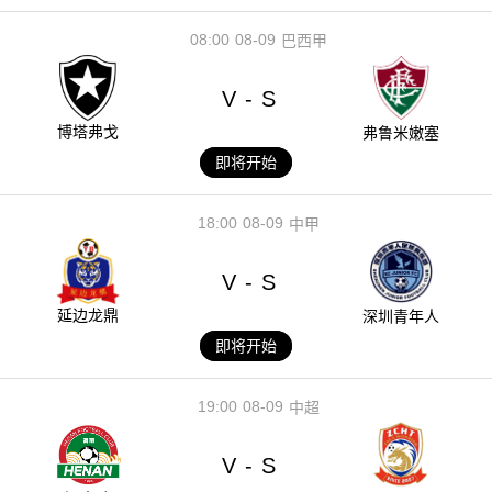
08:00
08-09
巴西甲
V
S
-
博塔弗戈
弗鲁米嫩塞
即将开始
18:00
08-09
中甲
V
S
-
延边龙鼎
深圳青年人
即将开始
19:00
08-09
中超
V
S
-