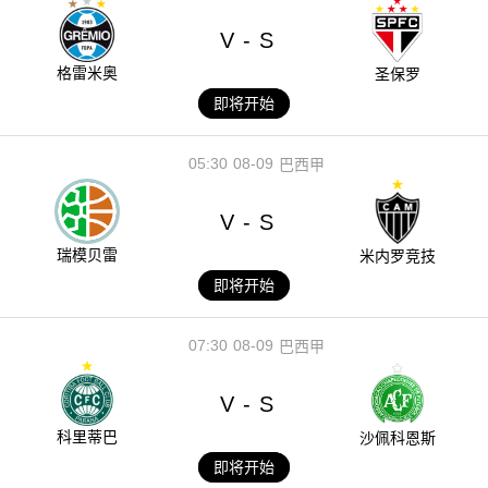
V
S
-
格雷米奥
圣保罗
即将开始
05:30
08-09
巴西甲
V
S
-
瑞模贝雷
米内罗竞技
即将开始
07:30
08-09
巴西甲
V
S
-
科里蒂巴
沙佩科恩斯
即将开始