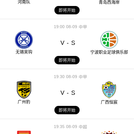
河南队
青岛西海岸
即将开始
19:00
08-09
中甲
V
S
-
无锡吴钩
宁波职业足球俱乐部
即将开始
19:30
08-09
中甲
V
S
-
广州豹
广西恒宸
即将开始
19:35
08-09
中超