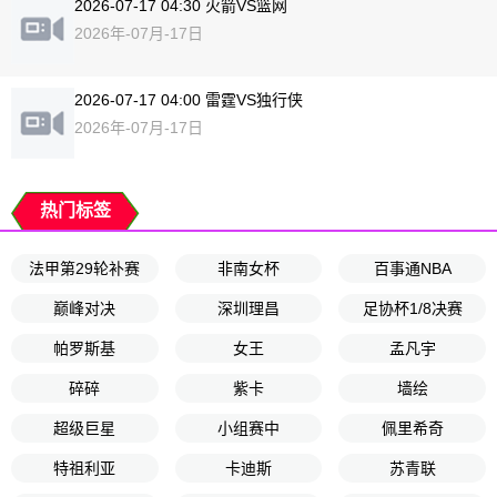
2026-07-17 04:30 火箭VS篮网
2026年-07月-17日
2026-07-17 04:00 雷霆VS独行侠
2026年-07月-17日
热门标签
法甲第29轮补赛
非南女杯
百事通NBA
巅峰对决
深圳理昌
足协杯1/8决赛
帕罗斯基
女王
孟凡宇
碎碎
紫卡
墙绘
超级巨星
小组赛中
佩里希奇
特祖利亚
卡迪斯
苏青联