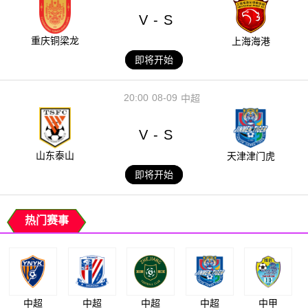
V
S
-
重庆铜梁龙
上海海港
即将开始
20:00
08-09
中超
V
S
-
山东泰山
天津津门虎
即将开始
热门赛事
中超
中超
中超
中超
中甲