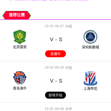
推荐比赛
19:35
08-07
中超
V
S
-
北京国安
深圳新鹏城
直播中
19:00
08-08
中超
V
S
-
青岛海牛
上海申花
即将开始
19:00
08-08
中甲