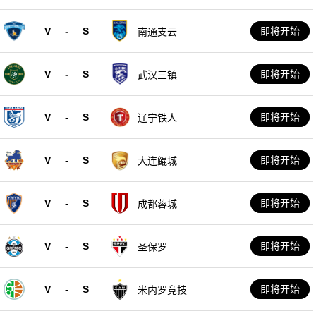
V
-
S
即将开始
南通支云
V
-
S
即将开始
武汉三镇
V
-
S
即将开始
辽宁铁人
V
-
S
即将开始
大连鲲城
V
-
S
即将开始
成都蓉城
V
-
S
即将开始
圣保罗
V
-
S
即将开始
米内罗竞技