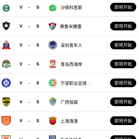
V
-
S
即将开始
沙佩科恩斯
V
-
S
即将开始
弗鲁米嫩塞
V
-
S
即将开始
深圳青年人
V
-
S
即将开始
青岛西海岸
V
-
S
即将开始
宁波职业足球俱
乐部
V
-
S
即将开始
广西恒宸
V
-
S
即将开始
上海海港