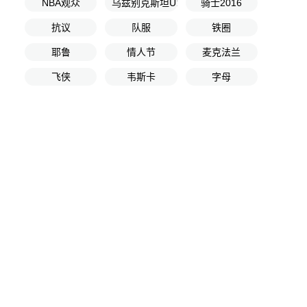
NBA观众
乌兹别克斯坦U16
骑士2016
抗议
队服
铁圈
耶鲁
情人节
麦克法兰
飞侠
韦斯卡
字母