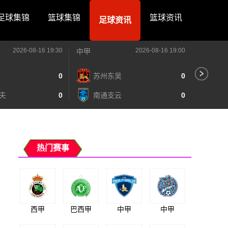
足球集锦
篮球集锦
篮球资讯
足球资讯
2026-08-16 19:30
2026-08-16 19:00
中甲
中甲
0
苏州东吴
0
深
夫
0
南通支云
0
宁
热门赛事
西甲
巴西甲
中甲
中甲