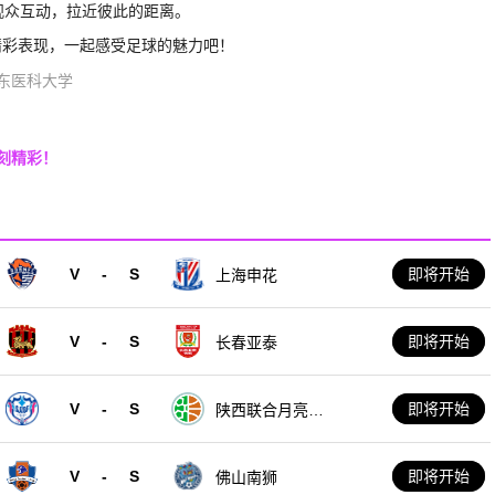
观众互动，拉近彼此的距离。
精彩表现，一起感受足球的魅力吧！
东医科大学
刻精彩！
V
-
S
即将开始
上海申花
V
-
S
即将开始
长春亚泰
V
-
S
即将开始
陕西联合月亮泊
队
V
-
S
即将开始
佛山南狮