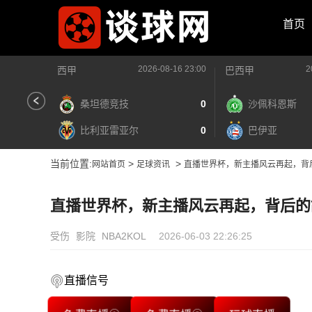
首页
2026-08-16 23:00
2
西甲
巴西甲
桑坦德竞技
0
沙佩科恩斯
比利亚雷亚尔
0
巴伊亚
当前位置:
>
>
网站首页
足球资讯
直播世界杯，新主播风云再起，背
直播世界杯，新主播风云再起，背后的
受伤
影院
NBA2KOL
2026-06-03 22:26:25
直播信号