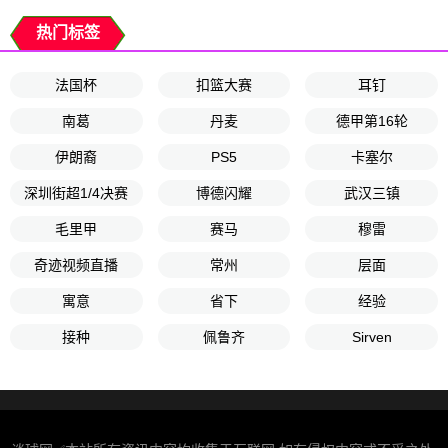
热门标签
法国杯
扣篮大赛
耳钉
南葛
丹麦
德甲第16轮
伊朗裔
PS5
卡塞尔
深圳街超1/4决赛
博德闪耀
武汉三镇
毛里甲
赛马
穆雷
奇迹视频直播
常州
层面
寓意
省下
经验
接种
佩鲁齐
Sirven