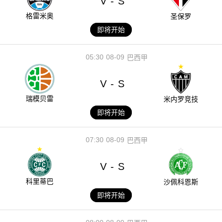
V
S
-
格雷米奥
圣保罗
即将开始
05:30
08-09
巴西甲
V
S
-
瑞模贝雷
米内罗竞技
即将开始
07:30
08-09
巴西甲
V
S
-
科里蒂巴
沙佩科恩斯
即将开始