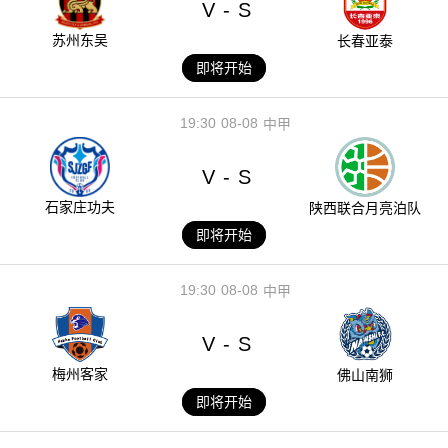
V
S
-
苏州东吴
长春亚泰
即将开始
19:30
08-08
中甲
V
S
-
石家庄功夫
陕西联合月亮泊队
即将开始
19:30
08-08
中甲
V
S
-
梅州客家
佛山南狮
即将开始