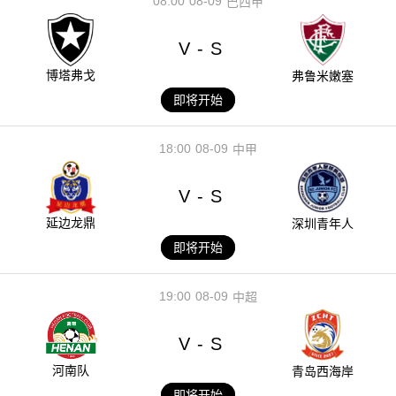
08:00
08-09
巴西甲
V
S
-
博塔弗戈
弗鲁米嫩塞
即将开始
18:00
08-09
中甲
V
S
-
延边龙鼎
深圳青年人
即将开始
19:00
08-09
中超
V
S
-
河南队
青岛西海岸
即将开始