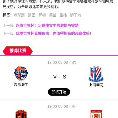
到了他对足球的热爱。在未来，我们期待雷军能够继续在足球领域发
光发热，为全球球迷带来更多精彩。
标签
：
老球迷
饭团
解锁
德兰
重播
狮子港
上一篇:
赵原世界杯：足球盛宴中的激情与智慧
下一篇:
优酷世界杯直播价格：你值得拥有的观赛体验！
推荐比赛
19:00
08-08
中超
V
S
-
青岛海牛
上海申花
即将开始
19:00
08-08
中甲