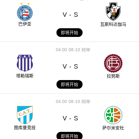
V
S
-
巴伊亚
瓦斯科达伽马
即将开始
04:00
08-10
阿甲
V
S
-
塔勒瑞斯
拉努斯
即将开始
04:00
08-10
阿甲
V
S
-
图库曼竞技
萨尔米安杜
即将开始