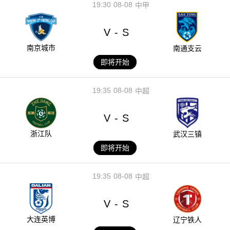
19:30
08-08
中甲
V
S
-
南京城市
南通支云
即将开始
19:35
08-08
中超
V
S
-
浙江队
武汉三镇
即将开始
19:35
08-08
中超
V
S
-
大连英博
辽宁铁人