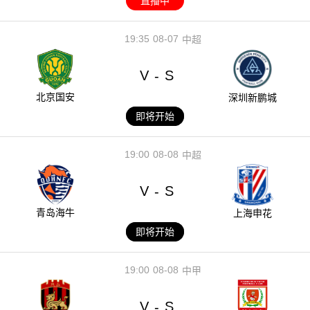
直播中
19:35
08-07
中超
V
S
-
北京国安
深圳新鹏城
即将开始
19:00
08-08
中超
V
S
-
青岛海牛
上海申花
即将开始
19:00
08-08
中甲
V
S
-