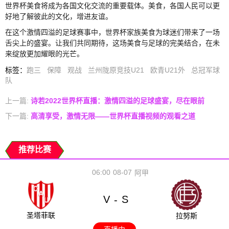
世界杯美食将成为各国文化交流的重要载体。美食，各国人民可以更
好地了解彼此的文化，增进友谊。
在这个激情四溢的足球赛事中，世界杯家族美食为球迷们带来了一场
舌尖上的盛宴。让我们共同期待，这场美食与足球的完美结合，在未
来绽放更加耀眼的光芒。
标签
：
跑三
保障
观战
兰州陇原竞技U21
欧青U21外
总冠军球
队
上一篇:
诗若2022世界杯直播：激情四溢的足球盛宴，尽在眼前
下一篇:
高清享受，激情无限——世界杯直播视频的观看之道
推荐比赛
06:00
08-07
阿甲
V
S
-
圣塔菲联
拉努斯