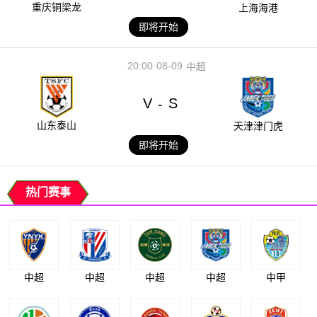
重庆铜梁龙
上海海港
即将开始
20:00
08-09
中超
V
S
-
山东泰山
天津津门虎
即将开始
热门赛事
中超
中超
中超
中超
中甲