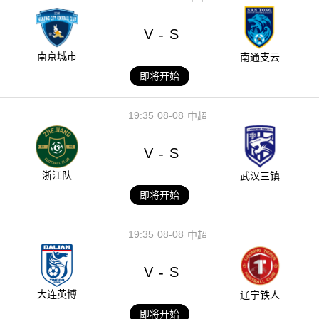
V
S
-
南京城市
南通支云
即将开始
19:35
08-08
中超
V
S
-
浙江队
武汉三镇
即将开始
19:35
08-08
中超
V
S
-
大连英博
辽宁铁人
即将开始