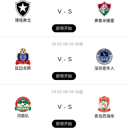
V
S
-
博塔弗戈
弗鲁米嫩塞
即将开始
18:00
08-09
中甲
V
S
-
延边龙鼎
深圳青年人
即将开始
19:00
08-09
中超
V
S
-
河南队
青岛西海岸
即将开始