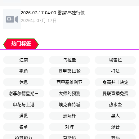
2026-07-17 04:00 雷霆VS独行侠
2026年-07月-17日
热门标签
江南
乌拉圭
埃雷拉
袍角
意甲第11轮
打法
休息
西甲塞维利亚
身高并非决定
谢菲尔德星期三
大师的预测
曼联直播免费
申花与上港
埃克赛特城
热水壶
满贯
洲际杯
晃人
名单
对阵
混音
投篮能力
莫斯科
篮协